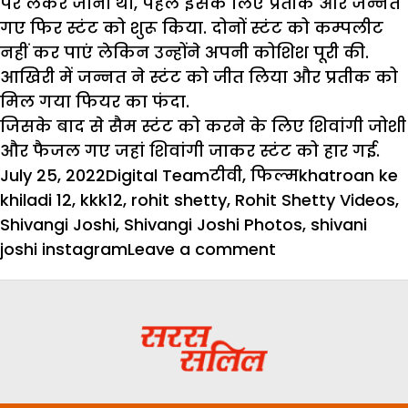
पर लेकर जाना था, पहले इसके लिए प्रतीक और जन्नत
गए फिर स्टंट को शुरू किया. दोनों स्टंट को कम्पलीट
नहीं कर पाएं लेकिन उन्होंने अपनी कोशिश पूरी की.
आखिरी में जन्नत ने स्टंट को जीत लिया और प्रतीक को
मिल गया फियर का फंदा.
जिसके बाद से सैम स्टंट को करने के लिए शिवांगी जोशी
और फैजल गए जहां शिवांगी जाकर स्टंट को हार गई.
Posted
Author
Categories
Tags
July 25, 2022
Digital Team
टीवी
,
फिल्म
khatroan ke
on
khiladi 12
,
kkk12
,
rohit shetty
,
Rohit Shetty Videos
,
Shivangi Joshi
,
Shivangi Joshi Photos
,
shivani
on
joshi instagram
Leave a comment
KKK12
:
शिवांगी
जोशी
शो
से