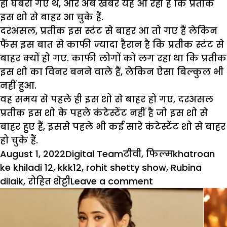
ही घबरा गए थें, और अब खबर यह आ रही है कि प्रतीक
इस शो से बाहर आ चुके हैं.
दरअसल, प्रतीक इस स्टंट से बाहर आ तो गए हैं लेकिन
फैंस इस बात से काफी ज्यादा हैरान है कि प्रतीक स्टंट से
बाहर क्यों हो गए. काफी लोगों को लग रहा था कि प्रतीक
इस शो का विनर बनने वाले हैं, लेकिन ऐसा बिल्कुल भी
नहीं हुआ.
वह समय से पहले ही इस शो से बाहर हो गए, दरअसल
प्रतीक इस शो के पहले कंटेस्टेंट नहीं है जो इस शो से
बाहर हुए हैं, इससे पहले भी कई सारे कंटेस्टेंट शो से बाहर
हो चुके हैं.
Posted
Author
Categories
Tags
August 1, 2022
Digital Team
टीवी
,
फिल्म
khatroan
on
ke khiladi 12
,
kkk12
,
rohit shetty show
,
Rubina
on
dilaik
,
रोहित शेट्टी
Leave a comment
KKK12
:
रोहित