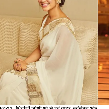
शेट्टी
के
शो
के
से
बाहर
हुआ
ये
कंटेस्टेंट,
फैंस
को
लगेगा
झटका
KKK12 : शिवांगी जोशी शो से हुईं बाहर, कनिका और