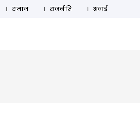
⚲
स्टोरी
लॉग इन
SUBSCRIBE
समाज
राजनीति
अवार्ड