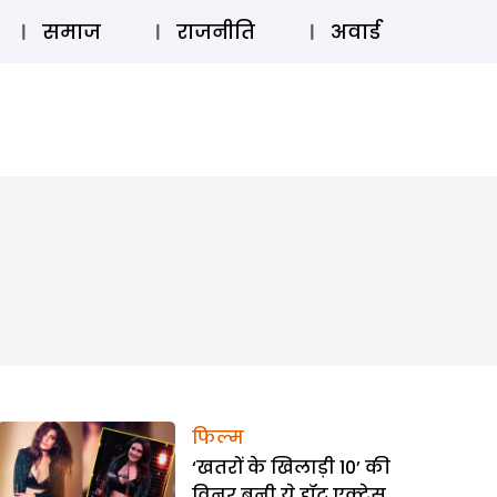
⚲
स्टोरी
लॉग इन
SUBSCRIBE
समाज
राजनीति
अवार्ड
फिल्म
‘खतरों के खिलाड़ी 10’ की
विनर बनी ये हॉट एक्ट्रेस,