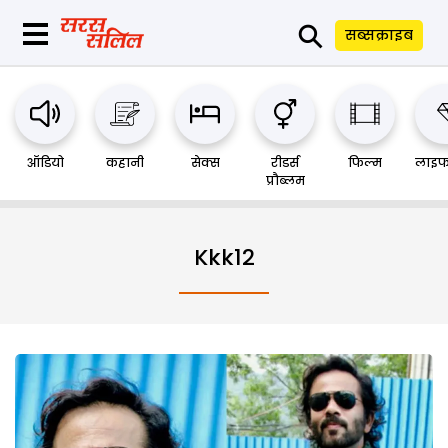
⚲
सब्सक्राइब
ऑडियो
कहानी
सेक्स
रीडर्स
फिल्म
लाइफ
प्रौब्लम
Kkk12