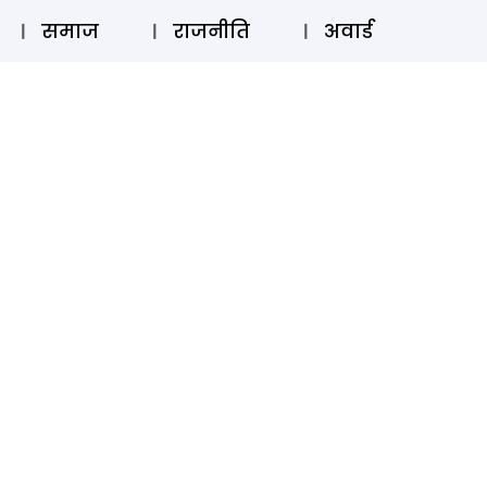
⚲
स्टोरी
लॉग इन
SUBSCRIBE
समाज
राजनीति
अवार्ड