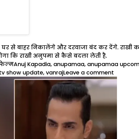
ो घर से बाहर निकालेंगे और दरवाजा बंद कर देंगे. राख
होगा कि राखी अनुपमा से कैसे बदला लेती है.
ories
Tags
फिल्म
Anuj Kapadia
,
anupamaa
,
anupamaa upcomi
on
tv show update
,
vanraj
Leave a comment
Anupama
राखी
को
धक्के
मारकर
निकालेग
अनुपमा,