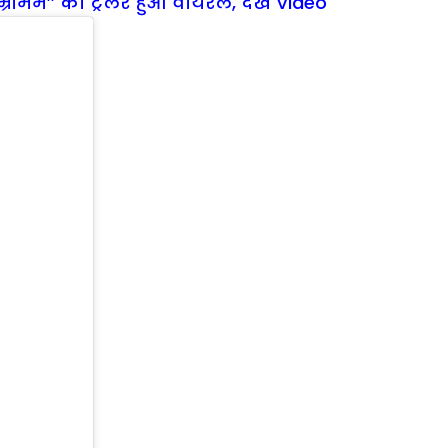
भ्रामम’’ का ट्रेलर हुआ वायरल, देखें Video