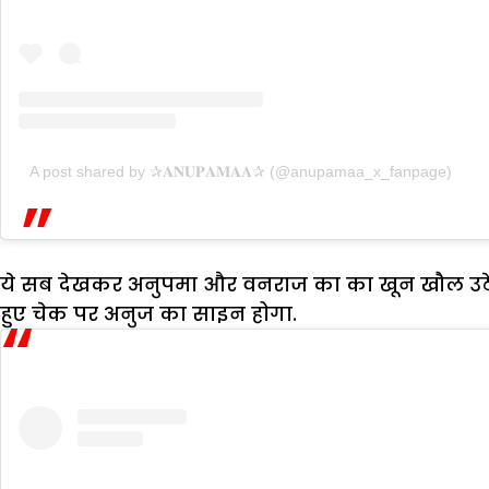
A post shared by ✰𝐀𝐍𝐔𝐏𝐀𝐌𝐀𝐀✰ (@anupamaa_x_fanpage)
ये सब देखकर अनुपमा और वनराज का का खून खौल उठेगा.
हुए चेक पर अनुज का साइन होगा.