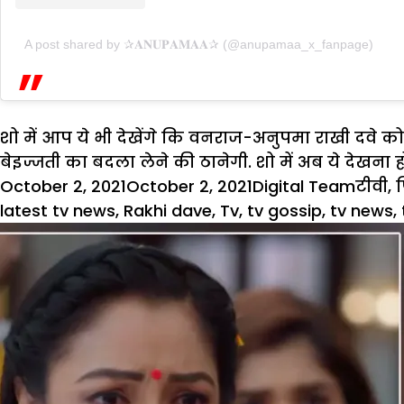
A post shared by ✰𝐀𝐍𝐔𝐏𝐀𝐌𝐀𝐀✰ (@anupamaa_x_fanpage)
शो में आप ये भी देखेंगे कि वनराज-अनुपमा राखी दवे क
बेइज्जती का बदला लेने की ठानेगी. शो में अब ये देखना 
Posted
Author
Categ
October 2, 2021
October 2, 2021
Digital Team
टीवी
,
on
latest tv news
,
Rakhi dave
,
Tv
,
tv gossip
,
tv news
,