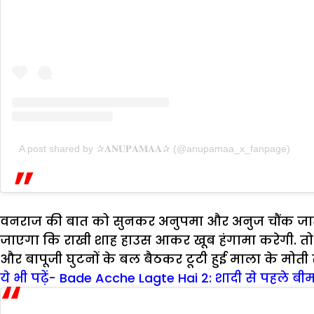
A post shared by ✰𝐀𝐍𝐔𝐏𝐀𝐌𝐀𝐀✰ (@anupamaa_x_fanpage)
वनराज की बात को सुनकर अनुपमा और अनुज चौंक जाते ह
जाएगा कि राखी शाह हाउस आकर खूब हंगामा करेगी. तो दू
और बापूजी घुटनों के बल बैठकर टूटी हुई माला के मोती समे
ये भी पढ़ें- Bade Acche Lagte Hai 2: शादी से पहले बीमा