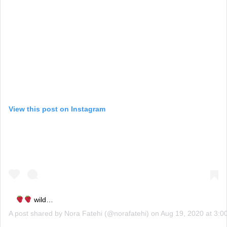
View this post on Instagram
wild…
A post shared by
Nora Fatehi
(@norafatehi) on
Aug 19, 2020 at 3: