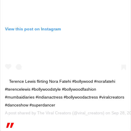
View this post on Instagram
Terence Lewis flirting Nora Fatehi #bollywood #norafatehi
#terencelewis #bollywoodstyle #bollywoodfashion
#mumbaidiaries #indianactress #bollywoodactress #viralcreators
#danceshow #superdancer
A post shared by
The Viral Creators
(@viral_creators) on
Sep 28, 2