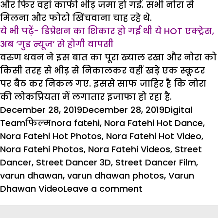
और फिर वहां काफी भीड़ जमा हो गई. सभी नोरा से
मिलना और फोटो खिंचवाना चाह रहे थे.
ये भी पढ़ें- डिप्रेशन का शिकार हो गई थी ये HOT एक्ट्रेस,
अब ‘गुड न्यूज’ से होगी वापसी
वरुण धवन ने इस बात का पूरा ख्याल रखा और नोरा को
किसी तरह से भीड़ से निकालकर वहीं खड़े एक स्कूटर
पर बैठ कर निकल गए. इससे साफ जाहिर है कि नोरा
की लोकप्रियता में लगातार इजाफा हो रहा है.
Posted
Author
December 28, 2019
December 28, 2019
Digital
on
Categories
Tags
Team
फिल्म
nora fatehi
,
Nora Fatehi Hot Dance
,
Nora Fatehi Hot Photos
,
Nora Fatehi Hot Video
,
Nora Fatehi Photos
,
Nora Fatehi Videos
,
Street
Dancer
,
Street Dancer 3D
,
Street Dancer Film
,
varun dhawan
,
varun dhawan photos
,
Varun
on
Dhawan Video
Leave a comment
नोरा
फतेही