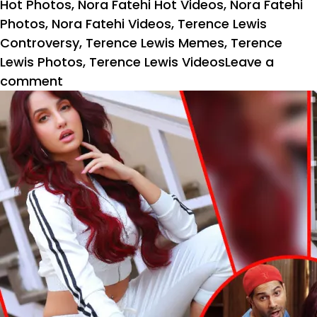
Hot Photos
,
Nora Fatehi Hot Videos
,
Nora Fatehi
Photos
,
Nora Fatehi Videos
,
Terence Lewis
Controversy
,
Terence Lewis Memes
,
Terence
Lewis Photos
,
Terence Lewis Videos
Leave a
on
comment
टेरेंस
लुईस
ने
नोरा
फतेही
के
साथ
की
ऐसी
हरकत,
इंस्टाग्राम
पर