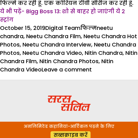
फिल्में कर रही हूं. एक कोरियन टीवी सीरीज कर रही हूं.
ये भी पढ़ें- Bigg Boss 13: शो से बाहर हो जाएंगी ये 2
स्ट्रांग
Posted
Author
Categories
Tags
October 15, 2019
Digital Team
फिल्म
neetu
on
chandra
,
Neetu Chandra Film
,
Neetu Chandra Hot
Photos
,
Neetu Chandra Interview
,
Neetu Chandra
Photos
,
Neetu Chandra Video
,
Nitin Chandra
,
Nitin
Chandra Film
,
Nitin Chandra Photos
,
Nitin
on
Chandra Video
Leave a comment
‘‘खुद
को
ग्लोबली
स्थापित
करना
है’’-
अनलिमिटेड कहानियां-आर्टिकल पढ़ने के लिए
नीतू
सब्सक्राइब करें
चंद्रा