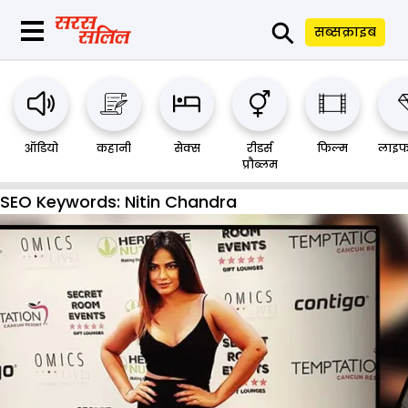
⚲
सब्सक्राइब
ऑडियो
कहानी
सेक्स
रीडर्स
फिल्म
लाइफ
प्रौब्लम
SEO Keywords:
Nitin Chandra