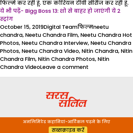
फिल्में कर रही हूं. एक कोरियन टीवी सीरीज कर रही हूं.
ये भी पढ़ें- Bigg Boss 13: शो से बाहर हो जाएंगी ये 2
स्ट्रांग
Posted
Author
Categories
Tags
October 15, 2019
Digital Team
फिल्म
neetu
on
chandra
,
Neetu Chandra Film
,
Neetu Chandra Hot
Photos
,
Neetu Chandra Interview
,
Neetu Chandra
Photos
,
Neetu Chandra Video
,
Nitin Chandra
,
Nitin
Chandra Film
,
Nitin Chandra Photos
,
Nitin
on
Chandra Video
Leave a comment
‘‘खुद
को
ग्लोबली
स्थापित
करना
है’’-
अनलिमिटेड कहानियां-आर्टिकल पढ़ने के लिए
नीतू
सब्सक्राइब करें
चंद्रा