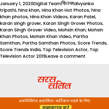
Posted
Author
Categories
Tags
January 1, 2020
Digital Team
फिल्म
divyanka
on
tripathi
,
hina khan
,
Hina Khan Hot Photos
,
hina
khan photos
,
Hina Khan Videos
,
Karan Patel
,
karan singh grover
,
Karan Singh Grover Photos
,
Karan Singh Grover Video
,
Mohsin Khan
,
Mohsin
Khan Photos
,
Mohsin Khan Video
,
Partha
Samthan
,
Partha Samthan Photos
,
Score Trends
,
Score Trends India
,
Top Television Actor
,
Top
on
Television Actor 2019
Leave a comment
पार्थ
समथान
के
साथ
ये
हौट
अनलिमिटेड कहानियां-आर्टिकल पढ़ने के लिए
एक्ट्रेस
सब्सक्राइब करें
बनीं