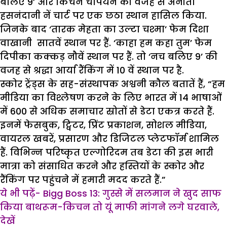
बलिए 9’ और किचन चैंपियन की वजह से अनीता
हसनंदानी नें चार्ट पर एक छठा स्थान हासिल किया.
जिनके बाद ‘तारक मेहता का उल्टा चश्मा’ फेम दिशा
वाखानी सातवें स्थान पर हैं. ‘काहा हम कहा तुम’ फेम
दिपीका कक्कड़ नौवें स्थान पर हैं. तो ‘नच बलिए 9’ की
वजह से श्रद्धा आर्या रैंकिंग में 10 वें स्थान पर है.
स्कोर ट्रेंड्स के सह-संस्थापक अश्वनी कौल बतातें हैं, “हम
मीडिया का विश्लेषण करने के लिए भारत में 14 भाषाओं
में 600 से अधिक समाचार स्रोतों से डेटा एकत्र करते हैं.
इनमें फेसबुक, ट्विटर, प्रिंट प्रकाशन, सोशल मीडिया,
वायरल खबरें, प्रसारण और डिजिटल प्लेटफॉर्म शामिल
हैं. विभिन्न परिष्कृत एल्गोरिदम तब डेटा की इस भारी
मात्रा को संसाधित करने और हस्तियों के स्कोर और
रैंकिंग पर पहुंचने में हमारी मदद करते हैं.”
ये भी पढ़ें- Bigg Boss 13: गुस्से में सलमान ने खुद साफ
किया बाथरूम-किचन तो यूं माफी मांगने लगे घरवाले,
देखें