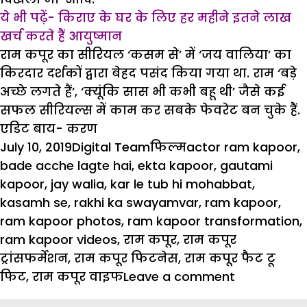
ये भी पढ़ें-
किराए के घर के लिए हर महीने इतने लाख
खर्च करते
हैं आयुष्मान
राम कपूर का सीरियल ‘कसम से’ में ‘जय वालिया’ का
किरदार दर्शकों द्वारा बेहद पसंद किया गया था. राम ‘बड़े
अच्छे लगते हैं’, ‘क्यूंकि सास भी कभी बहू थी’ जैसे कई
सफल सीरियल्स में काम कर सबके फेवरेट बन चुके हैं.
एडिट बाय- करण
Posted
Author
Categories
Tags
July 10, 2019
Digital Team
फिल्म
actor ram kapoor
,
on
bade acche lagte hai
,
ekta kapoor
,
gautami
kapoor
,
jay walia
,
kar le tub hi mohabbat
,
kasamh se
,
rakhi ka swayamvar
,
ram kapoor
,
ram kapoor photos
,
ram kapoor transformation
,
ram kapoor videos
,
राम कपूर
,
राम कपूर
ट्रांसफर्मेशन
,
राम कपूर फिटनेस
,
राम कपूर फैट टू
on
फिट
,
राम कपूर वाइफ
Leave a comment
45