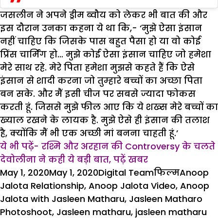
जसलीन ने अपने ड्रीम ब्वौय को लेकर भी बात की और
इस दौरान उनका कहना ये था कि,- ‘मुझे ऐसा इंसान
नहीं चाहिए कि जिसके पास बहुत पैसा हो या वो कोई
प्रिंस चार्मिंग हो… मुझे कोई ऐसा इंसान चाहिए जो हमेशा
मेरे साथ रहे. मेरे पिता हमेशा मुझसे कहते हैं कि ऐसे
इंसान से शादी करना जो तुम्हारे बच्चों का अच्छा पिता
बन सके. और मैं इसी चीज पर सबसे ज्यादा फोकस
करती हूं. जिससे मुझे फील आए कि ये शख्स मेरे बच्चों का
ख्याल रखने के लायक है. मुझे ऐसे ही इंसान की तलाश
है, क्योंकि मैं भी एक अच्छी मां बनना चाहती हूं.’
ये भी पढ़ें- रश्मि और अरहान की Controversy के चलते
देवोलीना ने कही ये बड़ी बात, पढ़ें खबर
Posted
Author
Categories
Tags
May 1, 2020
May 1, 2020
Digital Team
फिल्म
Anoop
on
Jalota Relationship
,
Anoop Jalota Video
,
Anoop
Jalota with Jasleen Matharu
,
Jasleen Matharo
Photoshoot
,
Jasleen matharu
,
jasleen matharu