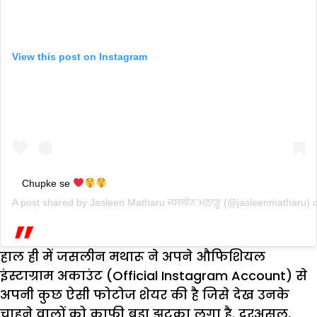
View this post on Instagram
Chupke se
A post shared by
Jasleen Matharu ਜਸਲੀਨ ਮਠਾੜੂ
(@jasleenmatharu) 
हाल ही में जसलीन मथारू ने अपने औफिशियल
इंस्टाग्राम अकाउंट (Official Instagram Account) से
अपनी कुछ ऐसी फोटोज शेयर की है जिसे देख उनके
चाहने वालों को काफी बड़ा झटका लगा है. दरअसल,