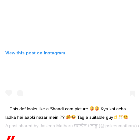
View this post on Instagram
This def looks like a Shaadi.com picture
Kya koi acha
ladka hai aapki nazar mein ??
Tag a suitable guy
A post shared by
Jasleen Matharu ਜਸਲੀਨ ਮਠਾੜੂ
(@jasleenmatharu) 