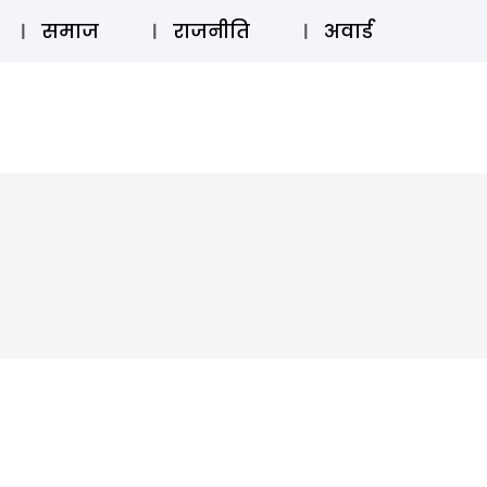
⚲
स्टोरी
लॉग इन
SUBSCRIBE
समाज
राजनीति
अवार्ड