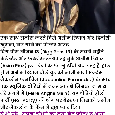
एक साथ रोमांस करते दिखे असीम रियाज और हिमांशी
खुराना, नए गाने का पोस्टर आउट
बिग बौस सीजन 13 (Bigg Boss 13) के सबसे चहीते
कंटेस्टेंट और फर्स्ट रनर-अप रह चुके असीम रियाज
(Asim Riaz) इन दिनों काफी सुर्खियां बटोर रहे हैं. हाल
ही में असीम रियाज बौलीवुड की जानी मानी एक्टेस
जैकलीन फर्नांडीज (Jacqueline Fernandez) के साथ
एक म्यूजिक वीडियो में नजर आए थे जिसका नाम था
मेरे अंगने में (Mere Angne Mein). यह वीडियो होली
पार्टी (Holi Party) की थीम पर बेस्ड था जिसको असीम
और जैकलीन के फैंस ने खूब प्यार दिया.
ये भी पढ़ें- सपना चौधरी का नया हौट फोटशूट आया