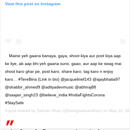
View this post on Instagram
Maine yeh gaana banaya, gaya, shoot kiya aur post kiya aap
ke liye, ab aap bhi yeh gaana suno, gaao, aur aap ke swag mai
shoot karo ghar pe, post karo, share karo, tag karo n enjoy
karo… #TereBina (Link in bio) @jacquelinef143 @ajaybhatia97
@shabbir_ahmed9 @adityadevmusic @abhiraj88
@saajan_singh23 @believe_india #IndiaFightsCorona
#StaySafe
A post shared by
Salman Khan
(@beingsalmankhan) on
May 11, 20