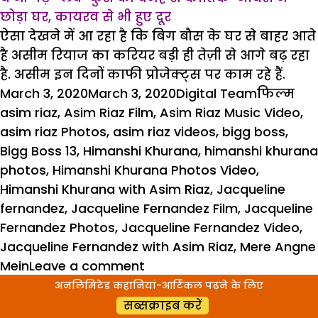
छोड़ा घर, कायरव से भी हुए दूर
ऐसा देखने में आ रहा है कि बिग बौस के घर से बाहर आते
है असीम रियाज का करियर बड़ी ही तेज़ी से आगे बढ़ रहा
है. असीम इन दिनों काफी प्रोजेक्ट्स पर काम रहे हैं.
Posted
Author
Categori
Tag
March 3, 2020
March 3, 2020
Digital Team
फिल्म
on
asim riaz
,
Asim Riaz Film
,
Asim Riaz Music Video
,
asim riaz Photos
,
asim riaz videos
,
bigg boss
,
Bigg Boss 13
,
Himanshi Khurana
,
himanshi khurana
photos
,
Himanshi Khurana Photos Video
,
Himanshi Khurana with Asim Riaz
,
Jacqueline
fernandez
,
Jacqueline Fernandez Film
,
Jacqueline
Fernandez Photos
,
Jacqueline Fernandez Video
,
Jacqueline Fernandez with Asim Riaz
,
Mere Angne
on
Mein
Leave a comment
जैकलीन
अनलिमिटेड कहानियां-आर्टिकल पढ़ने के लिए
के
सब्सक्राइब करें