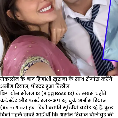
हिमांशी
खुराना,
नए
गाने
का
पोस्टर
आउट
जैकलीन के बाद हिमांशी खुराना के साथ रोमांस करेंगे
असीम रियाज, पोस्टर हुआ रिलीज
बिग बौस सीजन 13 (Bigg Boss 13) के सबसे चहीते
कंटेस्टेंट और फर्स्ट रनर-अप रह चुके असीम रियाज
(Asim Riaz) इन दिनों काफी सुर्खियां बटोर रहे हैं. कुछ
दिनों पहले खबरे आई थीं कि असीम रियाज बौलीवुड की