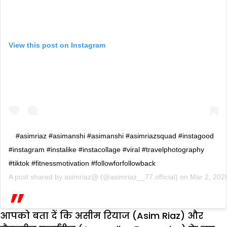
View this post on Instagram
#asimriaz #asimanshi #asimanshi #asimriazsquad #instagood
#instagram #instalike #instacollage #viral #travelphotography
#tiktok #fitnessmotivation #followforfollowback
A post shared by
asimriaz@
(@asimriaz__77.official) on
Mar 2, 202
आपको बता दें कि असीम रियाज (Asim Riaz) और