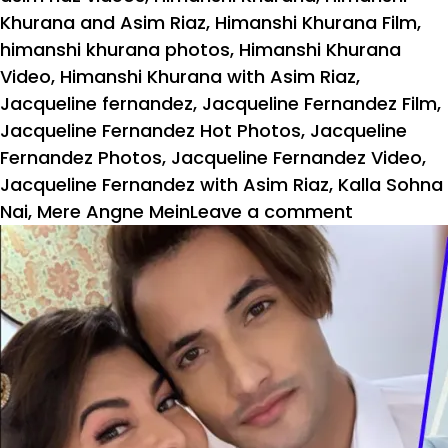
Khurana and Asim Riaz
,
Himanshi Khurana Film
,
himanshi khurana photos
,
Himanshi Khurana
Video
,
Himanshi Khurana with Asim Riaz
,
Jacqueline fernandez
,
Jacqueline Fernandez Film
,
Jacqueline Fernandez Hot Photos
,
Jacqueline
Fernandez Photos
,
Jacqueline Fernandez Video
,
Jacqueline Fernandez with Asim Riaz
,
Kalla Sohna
on
Nai
,
Mere Angne Mein
Leave a comment
एक
साथ
रोमांस
करते
दिखे
असीम
रियाज
और