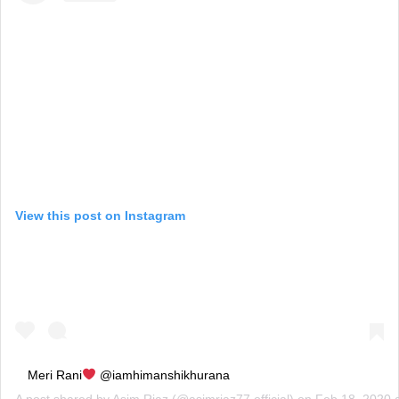
View this post on Instagram
Meri Rani
@iamhimanshikhurana
A post shared by
Asim Riaz
(@asimriaz77.official) on
Feb 18, 2020 