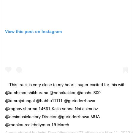
View this post on Instagram
This track is very close to my heart ‘ super excited for this with
@iamhimanshikhurana @nehakakkar @anshul300
@iamrajatnagal @babbu11111 @gurinderrbawa
@raghav.sharma.14661 Kalla sohna Nai asimriaz
@desimusicfactory Director @gurinderrbawa MUA
@roopkaurcelebritymua 19 March
A post shared by
Asim Riaz
(@asimriaz77.official) on
Mar 11, 2020 