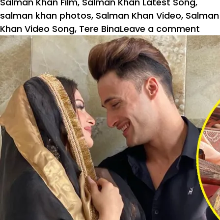
Salman Khan Film
,
Salman Khan Latest Song
,
salman khan photos
,
Salman Khan Video
,
Salman
on
Khan Video Song
,
Tere Bina
Leave a comment
Loc
के
बीच
सलम
और
जैक
का
‘Ter
Bina’
सौंग
हुआ
रिली
देखें
Vide