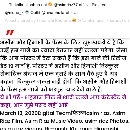
Tu kalla hi sohna nai
@asimriaz77.official Pic credit
@nidhe_k
Outfit @hinabhullarofficial
A post shared by
Himanshi Khurana
(@iamhimanshikhurana) on
असीम और हिमांशी के फैंस के लिए खुशखबरी ये है कि
उन्हें इस गाने का ज्यादा इंतजार नहीं करना पड़ेगा. जैसा
कि आब पोस्टर में देख सकते हैं कि इस गाने की रिलीज
डेट 19 मार्च है. पोस्टर में असीम और हिमांशी बिल्कुल
रोमांटिक अंदाज में एक दूसरे के साथ बैठे हुए हैं. यह
कहना बिल्कुल गलत नहीं होगी कि असीम और हिमांशी
के फैंस इस गाने को भरपूर प्यार देने वाले हैं.
ये भी पढ़ें- शहनाज गिल से शादी करने आए कंटेस्टेंट ने
कहा, आप मुझे पसंद नहीं आई
Posted
Author
Categories
Tags
March 13, 2020
Digital Team
फिल्म
asim riaz
,
Asim
on
Riaz Film
,
Asim Riaz Music Video
,
asim riaz Photos
,
asim riaz videos
,
Himanshi Khurana
,
Himanshi