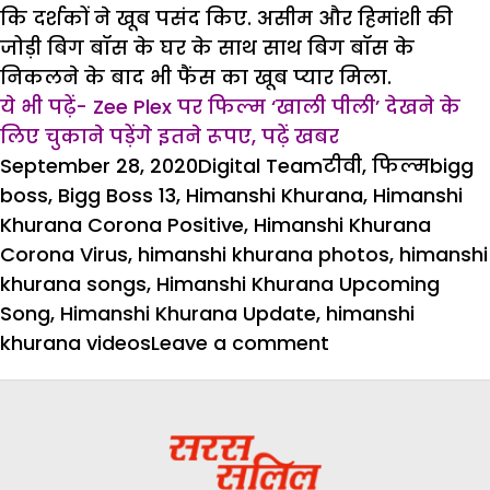
कि दर्शकों ने खूब पसंद किए. असीम और हिमांशी की
जोड़ी बिग बॉस के घर के साथ साथ बिग बॉस के
निकलने के बाद भी फैंस का खूब प्यार मिला.
ये भी पढ़ें- Zee Plex पर फिल्म ‘खाली पीली’ देखने के
लिए चुकाने पड़ेंगे इतने रूपए, पढ़ें खबर
Posted
Author
Categories
Tags
September 28, 2020
Digital Team
टीवी
,
फिल्म
bigg
on
boss
,
Bigg Boss 13
,
Himanshi Khurana
,
Himanshi
Khurana Corona Positive
,
Himanshi Khurana
Corona Virus
,
himanshi khurana photos
,
himanshi
khurana songs
,
Himanshi Khurana Upcoming
Song
,
Himanshi Khurana Update
,
himanshi
on
khurana videos
Leave a comment
Bigg
Boss
एक्स
कंटेस्टेंट
हिमांशी