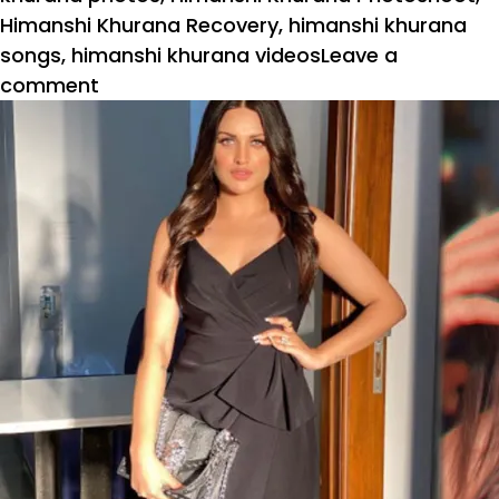
Himanshi Khurana Recovery
,
himanshi khurana
songs
,
himanshi khurana videos
Leave a
on
comment
Bigg
Boss
13
फेम
हिमांशी
खुराना
हुईं
कोरोना
वायरस
से
ठीक,
शेयर
की