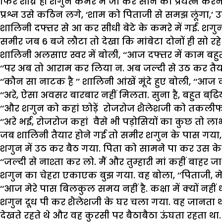
फिर शीघ्र ही शगुन कमरे में जा कर सोने का प्रयत्न कर
प्रश्न उसे कठिन लगे, ‘शाम को पिताजी से समझ लूंगा,
शालिनी दफ्तर से आ कर सीधी बेटे के कमरे में गई. शगुन 
समीर जब 6 बजे लौटा तो देखा कि मांबेटा दोनों ही सो रहे
शालिनी अलसाए स्वर में बोली, ‘‘आज दफ्तर में काम बहुत 
‘‘पर अब तो आराम कर लिया न. अब जल्दी से उठ कर तैयार 
‘‘कौन सा नाटक है ’’ शालिनी आंखें मूंदे हुए बोली, ‘‘आज कह
‘‘अरे, ऐसा अवसर बारबार नहीं मिलता. सुना है, बहुत बढि़य
‘‘और शगुन को कहां छोड़ें रोजरोज शैलेशजी को तकलीफ द
‘‘अरे भई, रोजरोज कहां वैसे भी पड़ोसियों का कुछ तो ल
जब शालिनी तैयार होने गई तो समीर शगुन के पास गया, ‘
शगुन में उठ कर बैठ गया. पिता को सामने पा कर उस क
‘‘जल्दी से नाश्ता कर लो. मैं और तुम्हारी मां कहीं बाहर जा रह
शगुन का चेहरा एकाएक बुझ गया. वह बोला, ‘‘पिताजी, मेरा
‘‘आज मेरे पास बिलकुल समय नहीं है. कक्षा में क्यों नहीं 
शगुन दूध पी कर शैलेशजी के घर चला गया. वह जानता था
देखते रहते थे और वह कुरसी पर बैठाबैठा ऊंघता रहता था. 