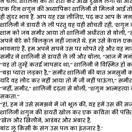
न चला. शालिनी की तो रोरो कर आंखें दुखने लगी थीं और सम
एक दिन शगुन की अध्यापिका शालिनी से मिलने आईं तो अपन
ही सुंदर भाव हैं. आप यह रख लीजिए, पढ़ कर आप के मन 
शालिनी ने डायरी ले ली परंतु वह यही सोचती रही, ‘शगु
शाम को जब समीर आया तो शालिनी अधीरता से बोली, ‘‘सम
अपने बेटे को बिलकुल नहीं जानते थे. हम उसे केवल एक र
भावनाएं हैं. हम अपने सपने उस पर थोपते रहे और वह मा
समीर ने शालिनी से डायरी ले ली और बोला, ‘‘आज मैं मनो
‘‘वह तो तुम्हें कतई नापसंद था,’’ शालिनी ने विस्मित हो 
‘‘बड़ा प्यारा लड़का है,’’ समीर शालिनी की बात अनसुनी
यदि वह लौट कर नहीं आया तो मैं जी नहीं पाऊंगा,’’ समी
‘‘नहीं, समीर,’’ शालिनी दृढ़ता से बोली, ‘‘शगुन आत्महत्
सकता.’’
‘‘हां, हम ने उसे समझने में जो भूल की, वह हमें उस की सज
शालिनी शगुन की डायरी खोल कर एक कविता की पंक्तिया
‘खेल और खिलौने, आडंबर और अंबार हैं.
बांट लूं किसी के संग उस पल का इंतजार है.’