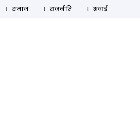
⚲
स्टोरी
लॉग इन
SUBSCRIBE
समाज
राजनीति
अवार्ड