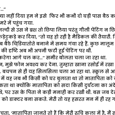
…’’
. क्या नहीं दिया हम ने इसे फिर भी कभी दो घड़ी पास बैठ
 में पहुंच गया.
े उस ने ब्रश तो छिपा लिया परंतु गीली पेंटिंग न छिप
ेटुकड़े कर दिया, ‘‘तो यह हो रही है मैडिकल की तैयारी. क
 बैठे चिडि़यातोते बनाने में समय गंवा रहे हैं. कुछ मालू
 की दृष्टि अब भी अपनी फटी हुई पेंटिंग पर थी.
ा करेगा आगे चल कर…’’ समीर बोलता चला जा रहा था.
 मुझे फोन अवश्य कर देना. तुम्हारा खाना रसोई में रखा है
. बचपन से ही यह सिलसिला चला आ रहा था. स्कूल से आ 
बचपन में वह जब भी किसी को घर बुलाता था तो मातापिता को
ता था क्योंकि मातापिता को सदा किसी दुर्घटना का अंदे
 पर उस के पिता ने कड़ी मनाही कर रखी थी. बस जब देखो 
को डाक्टर बना सकते. मेरी तो यह हसरत मन में ही रह गई
, ‘मातापिता जानते तो हैं कि मेरी रुचि कला में है, मैं 