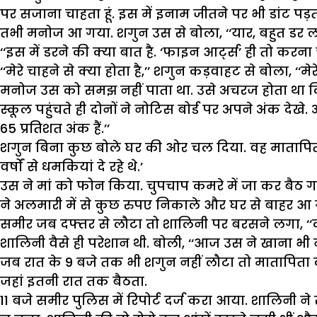
पर सजाना चाहता हूं. इस में इनाम जीतने पर भी डांट पड़ती
तभी मनोज आ गया. शगुन उस से बोला, ‘‘यार, बहुत डर लग 
‘‘इस में डरने की क्या बात है. ‘फाइन आर्ट्स’ ही तो करना 
‘‘मेरे चाहने से क्या होता है,’’ शगुन कड़वाहट से बोला, ‘‘
मनोज उस को समझ नहीं पाता था. उसे अचरज होता था कि 
स्कूल पहुंचते ही दोनों ने नोटिस बोर्ड पर अपने अंक देखे
65 प्रतिशत अंक हैं.’’
शगुन बिना कुछ बोले घर की ओर चल दिया. वह मातापिता पर 
वर्षों से धमकियां दे रहे थे.’
उस ने मां को फोन किया. चुपचाप कमरे में जा कर बैठ गय
ने अलमारी में से कुछ रुपए निकाले और घर से बाहर आ 
समीर जब दफ्तर से लौटा तो शालिनी पर बरसने लगा, ‘‘कह
शालिनी वैसे ही परेशान थी. बोली, ‘‘आज उस ने खाना भी नह
जब रात के 9 बजे तक भी शगुन नहीं लौटा तो मातापिता क
जहां इतनी रात तक बैठता.
11 बजे समीर पुलिस में रिपोर्ट दर्ज करा आया. शालिनी ने 