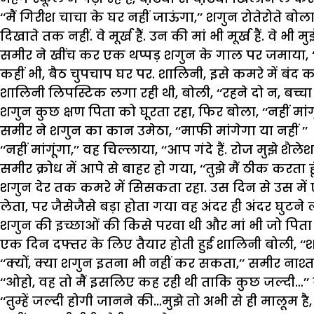
‘‘मैं गिरीश चाचा के घर नहीं जाऊंगा,’’ शगुन रोतेरोते बोला, 
दिखाते तक नहीं. वे मूर्ख हैं. उन की मां भी मूर्ख हैं. वे भी मु
समीर ने खींच कर एक थप्पड़ शगुन के गाल पर जमाया, ‘‘बद
कहीं भी, बैठ चुपचाप घर पर. शालिनी, इसे कमरे में बंद
शालिनी लिपस्टिक लगा रही थी, बोली, ‘‘रहने दो न, बच्चा 
शगुन कुछ क्षण पिता को घूरता रहा, फिर बोला, ‘‘नहीं मांगूंग
समीर ने शगुन का कान उमेठा, ‘‘माफी मांगेगा या नहीं ’’
‘‘नहीं मांगूंगा,’’ वह चिल्लाया, ‘‘आप गंदे हैं. रोज मुझे शैल
समीर क्रोध में आपे से बाहर हो गया, ‘‘तुझे मैं ठीक करता
शगुन देर तक कमरे में सिसकता रहा. उस दिन से उस में
लेता, पर जैसेजैसे बड़ा होता गया वह अंदर ही अंदर घुटने ल
शगुन की इच्छाओं की किसे परवा थी और मां भी जो पिता कह
एक दिन दफ्तर के लिए तैयार होती हुई शालिनी बोली, ‘
‘‘क्यों, क्या शगुन इतना भी नहीं कर सकता,’’ समीर नाश्त
‘‘ओहो, वह तो मैं इसलिए कह रही थी ताकि कुछ जल्दी…’’
‘‘तुम्हें जल्दी होगी जानने की…मुझे तो अभी से ही मालूम 