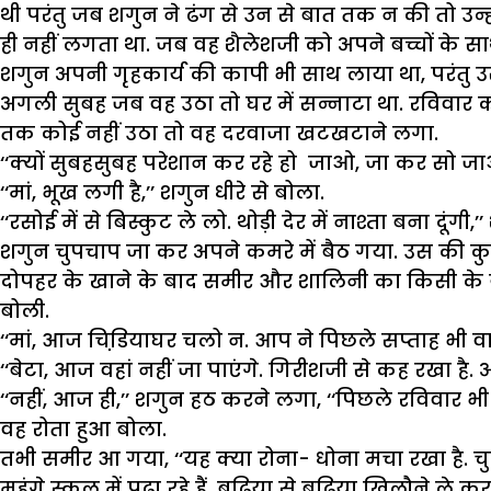
थी परंतु जब शगुन ने ढंग से उन से बात तक न की तो उन्
ही नहीं लगता था. जब वह शैलेशजी को अपने बच्चों के साथ
शगुन अपनी गृहकार्य की कापी भी साथ लाया था, परंतु उस
अगली सुबह जब वह उठा तो घर में सन्नाटा था. रविवार 
तक कोई नहीं उठा तो वह दरवाजा खटखटाने लगा.
‘‘क्यों सुबहसुबह परेशान कर रहे हो जाओ, जा कर सो जाओ
‘‘मां, भूख लगी है,’’ शगुन धीरे से बोला.
‘‘रसोई में से बिस्कुट ले लो. थोड़ी देर में नाश्ता बना दूंगी,
शगुन चुपचाप जा कर अपने कमरे में बैठ गया. उस की कुछ
दोपहर के खाने के बाद समीर और शालिनी का किसी के यहां 
बोली.
‘‘मां, आज चिडि़याघर चलो न. आप ने पिछले सप्ताह भी 
‘‘बेटा, आज वहां नहीं जा पाएंगे. गिरीशजी से कह रखा है. 
‘‘नहीं, आज ही,’’ शगुन हठ करने लगा, ‘‘पिछले रविवार भी 
वह रोता हुआ बोला.
तभी समीर आ गया, ‘‘यह क्या रोना- धोना मचा रखा है. चुपचा
महंगे स्कूल में पढ़ा रहे हैं, बढि़या से बढि़या खिलौने ले कर द