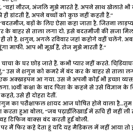
‘‘वहां नीरज, अंजलि मुझे मारते हैं. अपने साथ खेलाते भी नहीं
झे ही डांटती हैं, अपने बच्चों को कुछ नहीं कहती हैं.’’
तमीज, बड़ों के लिए ऐसा कहा जाता है. जितना लाड़प्यार 
 कर के बाहर से ताला लगा दो. इसे बदतमीजी की सजा मिलन
ही तो है. शगुन, अगले रविवार जहां कहोगे वहीं चलेंगे. अब
ा माफी. आप भी मूर्ख हैं, रोज मुझे मारती हैं.’’
ेश चाचा के घर छोड़ जाते हैं. कभी प्यार नहीं करते. चिडि़याघर
 हूं,’’ उस ने शगुन को कमरे में बंद कर के बाहर से ताला ल
 एक अक्खड़पन आ गया. उस ने अपनी कोई भी इच्छा व्यक्त
गा. 10वीं कक्षा के बाद पिता के कहने से उसे विज्ञान के वि
ते, उसे ही दोहरा देतीं.
‘शगुन का परीक्षाफल शायद आज घोषित होने वाला है…तुम
ा करता हुआ बोला, ‘‘जब पढ़ाईलिखाई में रुचि ही नहीं ली 
 वह टिफिन बाक्स बंद करती हुई बोली.
है, पर मैं फिर कहे देता हूं यदि यह मैडिकल में नहीं आया 