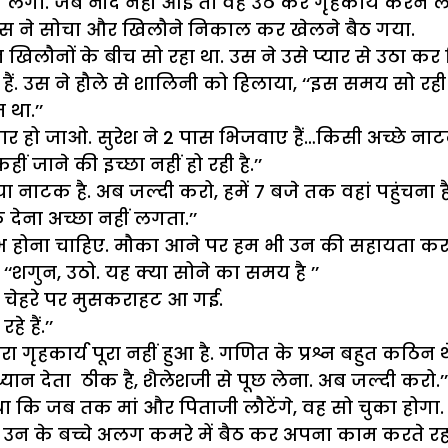
ने लगा. जब नींद नहीं आई तो वह उठ कर गृहकार्य करने ल
’ उस ने सोचा और खिलौने निकाल कर खेलने बैठ गया.
खिलौनों के बीच सो रहा था. उस ने उसे प्यार से उठा कर 
 हैं. उस ने हौले से शालिनी को हिलाया, ‘‘इस समय सो रही
था.’’
हो जाओ. सुरेश ने 2 पास भिजवाए हैं…किसी अच्छे नाटक क
ीं जाने की इच्छा नहीं हो रही है.’’
ा नाटक है. अब जल्दी करो, हमें 7 बजे तक वहां पहुंचना है.
ेना अच्छा नहीं लगता.’’
ाभ होना चाहिए. मौका आने पर हम भी उन की सहायता कर दे
‘शगुन, उठो. यह क्या सोने का समय है ’’
े चेहरे पर मुसकराहट आ गई.
े हैं.’’
 गृहकार्य पूरा नहीं हुआ है. गणित के प्रश्न बहुत कठिन 
ध्यान देता ठीक है, शैलेशजी से पूछ लेना. अब जल्दी करो.’’
 कि जब तक मां और पिताजी लौटेंगे, वह सो चुका होगा. 
उन के बच्चे अलग कमरे में बैठ कर अपना काम करते रहते थे