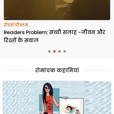
रीडर्स प्रौब्लम
क
Readers Problem: सच्ची सलाह -जीवन और
N
रिश्तों के सवाल
द
रोमांचक कहानियां