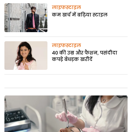
लाइफस्टाइल
कम खर्च में बढ़िया स्टाइल
लाइफस्टाइल
40 की उम्र और फैशन, पसंदीदा
कपडे़ बेधड़क खरीदें