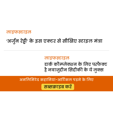
लाइफस्टाइल
‘अर्जुन रेड्डी’ के इस एक्टर से सीखिए स्टाइल मंत्रा
लाइफस्टाइल
डार्क कौम्प्लेक्शन के लिए परफैक्ट
है नवाज़ुद्दीन सिद्दीकी के ये लुक्स
अनलिमिटेड कहानियां-आर्टिकल पढ़ने के लिए
सब्सक्राइब करें
लाइफस्टाइल
आपकी पर्सनैलिटी पर खूब जचेंगे
‘कंटेम्पररी किंग’ टेरेंस लुईस के ये
लुक्स