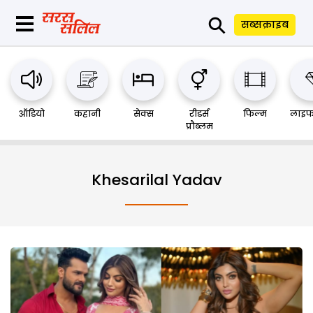
⚲
सब्सक्राइब
ऑडियो
कहानी
सेक्स
रीडर्स
फिल्म
लाइफ
प्रौब्लम
Khesarilal Yadav