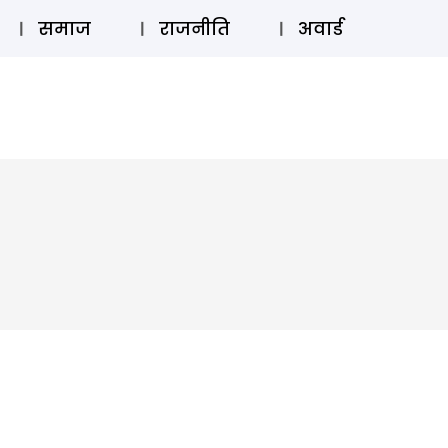
⚲
स्टोरी
लॉग इन
SUBSCRIBE
समाज
राजनीति
अवार्ड