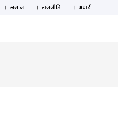
⚲
स्टोरी
लॉग इन
SUBSCRIBE
समाज
राजनीति
अवार्ड