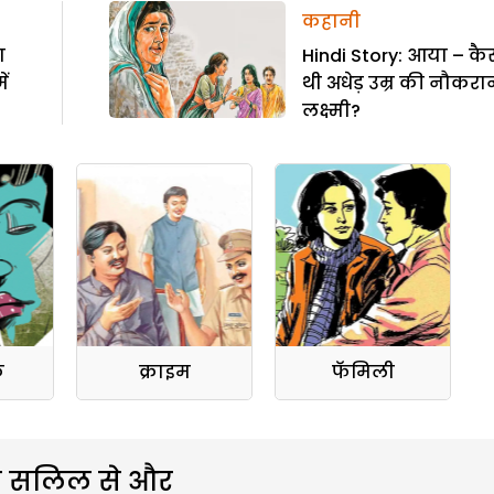
कहानी
ा
Hindi Story: आया – कै
ं
थी अधेड़ उम्र की नौकरा
लक्ष्मी?
क
क्राइम
फॅमिली
 सलिल से और