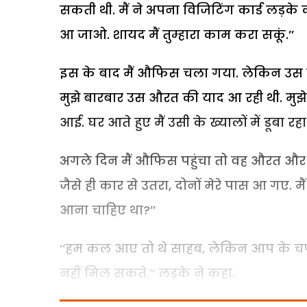
सकती थी. मैं ने अपना विजिटिंग कार्ड लड़के को 
आ जाओ. शायद मैं तुम्हारा काम करा सकूं.’’
इस के बाद मैं औफिस चला गया. लेकिन उस दि
मुझे बारबार उस औरत की याद आ रही थी. मुझ
आई. घर आते हुए मैं उसी के ख्यालों में डूबा र
अगले दिन मैं औफिस पहुंचा तो वह औरत और ल
जैसे ही कार से उतरा, दोनों मेरे पास आ गए. मैं 
आना चाहिए था?’’
‘‘हम कल आए तो थे साहब, लेकिन आप के चपरा
नहीं मिल सकते.’’ लड़के ने कहा.