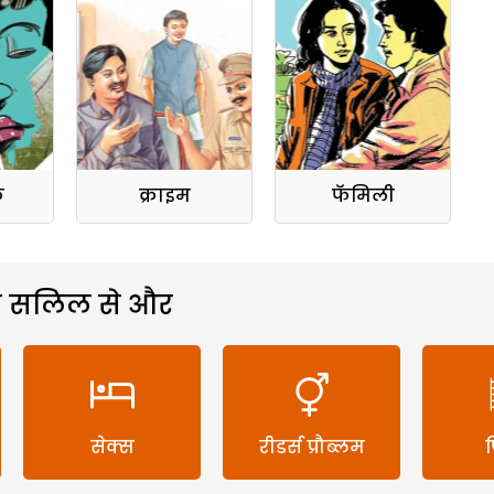
क
क्राइम
फॅमिली
 सलिल से और
सेक्स
रीडर्स प्रौब्लम