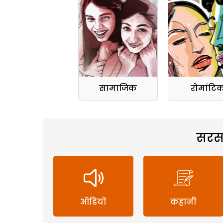
सामाजिक
रोमांटि
सरस
ऑडियो
कहानी