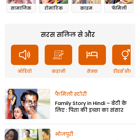
सामाजिक
रोमांटिक
क्राइम
फॅमिली
सरस सलिल से और
ऑडियो
कहानी
सेक्स
रीडर्स प्रौब्लम
फैमिली स्टोरी
Family Story in Hindi – बेटी के
लिए : पिता की इच्छा का संसार
भोजपुरी