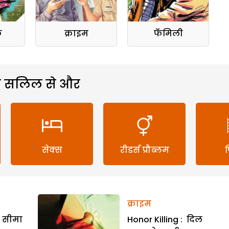
क
क्राइम
फॅमिली
 सलिल से और
सेक्स
रीडर्स प्रौब्लम
क्राइम
र सीमा
Honor Killing : दिल