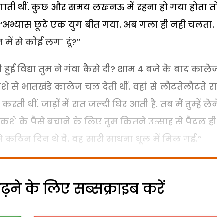
़या गाती थीं. कुछ और समय लखनऊ में रहना हो गया होता त
’’ ‘‘अभ्यास छूटे एक युग बीत गया. अब गला ही नहीं चलता. म
 में से कोई लगा दूं?’’
 हुई विद्या तुम ने गंवा कैसे दी? शाम 4 बजे के बाद काले
े से भातखंडे कालेज चल देती थीं. वहां से लौटतेलौटते र
ी थीं. जाड़ों में रात जल्दी घिर आती है. तब मैं तुम्हें लेन
शे के पैसे बचाने के लिए तुम कितने उत्साह से पैदल ही
 कठिन दिन थे वे. वह सारी साधना धूल में मिल गई.’’
ने के लिए सब्सक्राइब करें