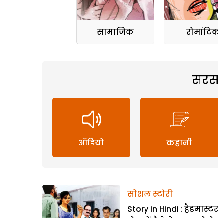
सामाजिक
रोमांटि
सरस
ऑडियो
कहानी
सोशल स्टोरी
Story in Hindi : हैडमास्ट