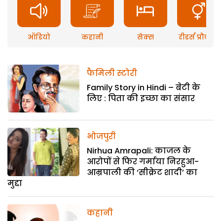
ऑडियो
कहानी
सेक्स
रीडर्स प्रौब्लम
फैमिली स्टोरी
Family Story in Hindi – बेटी के
लिए : पिता की इच्छा का संसार
भोजपुरी
Nirhua Amrapali: काजल के
आरोपों से फिर गर्माया निरहुआ-
आम्रपाली की ‘सीक्रेट शादी’ का
मुद्दा
कहानी