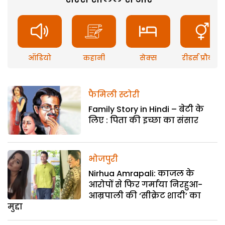
ऑडियो
कहानी
सेक्स
रीडर्स प्रौब्लम
फैमिली स्टोरी
Family Story in Hindi – बेटी के
लिए : पिता की इच्छा का संसार
भोजपुरी
Nirhua Amrapali: काजल के
आरोपों से फिर गर्माया निरहुआ-
आम्रपाली की ‘सीक्रेट शादी’ का
मुद्दा