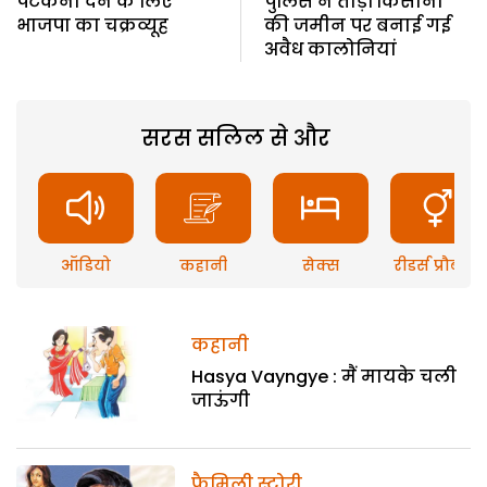
पटकनी देने के लिए
पुलिस ने तोड़ीं किसानों
भाजपा का चक्रव्यूह
की जमीन पर बनाई गई
अवैध कालोनियां
सरस सलिल से और
ऑडियो
कहानी
सेक्स
रीडर्स प्रौब्लम
कहानी
Hasya Vayngye : मैं मायके चली
जाऊंगी
फैमिली स्टोरी