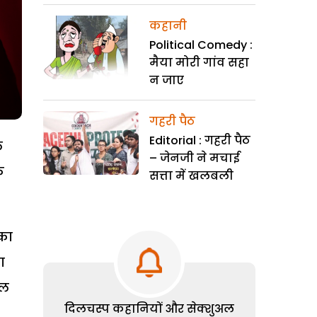
कहानी
Political Comedy :
मैया मोरी गांव सहा
न जाए
गहरी पैठ
Editorial : गहरी पैठ
ल
– जेनजी ने मचाई
े
सत्ता में खलबली
्का
ा
थल
दिलचस्प कहानियों और सेक्शुअल