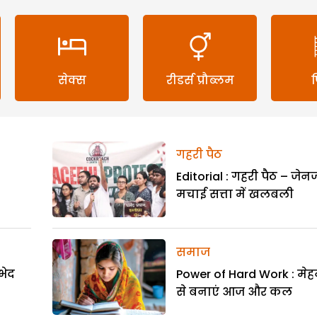
सेक्स
रीडर्स प्रौब्लम
गहरी पैठ
Editorial : गहरी पैठ – जेनज
मचाई सत्ता में खलबली
समाज
भेद
Power of Hard Work : मे
से बनाएं आज और कल