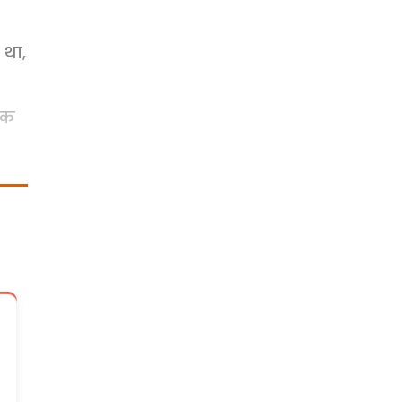
 था,
 एक