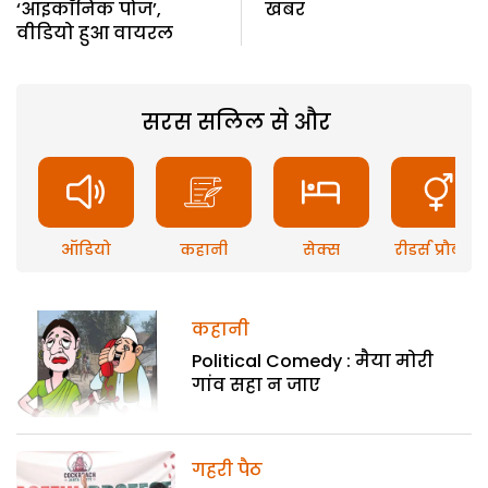
‘आइकॉनिक पोज’,
खबर
वीडियो हुआ वायरल
सरस सलिल से और
ऑडियो
कहानी
सेक्स
रीडर्स प्रौब्लम
कहानी
Political Comedy : मैया मोरी
गांव सहा न जाए
गहरी पैठ