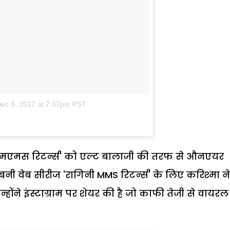
ec 9, 2017 at 7:07pm PST
एमएमस रिटर्न्स' को एल्ट बालाजी की तरफ से औनएयर
बनी वेब सीरीज 'रागिनी MMS रिटर्न्स' के लिए करिश्मा ने
्होंने इंस्टाग्राम पर शेयर की है जो काफी तेजी से वायरल