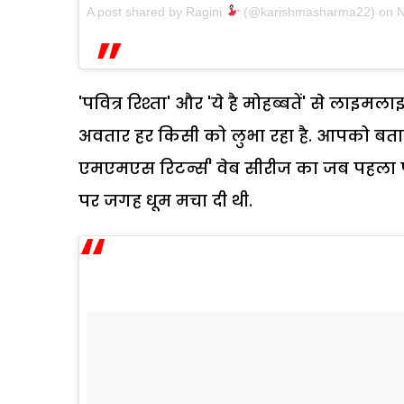
A post shared by Ragini
(@karishmasharma22)
on
N
'पवित्र रिश्ता' और 'ये है मोहब्बतें' से लाइ
अवतार हर किसी को लुभा रहा है. आपको बताते 
एमएमएस रिटर्न्स' वेब सीरीज का जब पहला प
पर जगह धूम मचा दी थी.