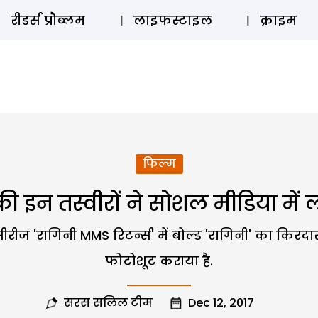
ऑडियो 
रीडर्स प्रौब्लम
लाइफस्टाइल
क्राइम
फिल्म
की इन तस्वीरों ने सोशल मीडिया मे
ीरीज 'रागिनी MMS रिटर्न्स' में बोल्ड 'रागिनी' का किरदा
फोटोशूट कराया है.
सरस सलिल टीम
Dec 12, 2017