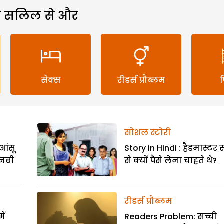
 सलिल से और
सेक्स
रीडर्स प्रौब्लम
सोशल स्टोरी
आंसू
Story in Hindi : हैडमास्टर
नबी
से क्यों पैसे लेना चाहते थे?
रीडर्स प्रौब्लम
ें
Readers Problem: सच्ची