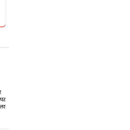
र
पर
िला