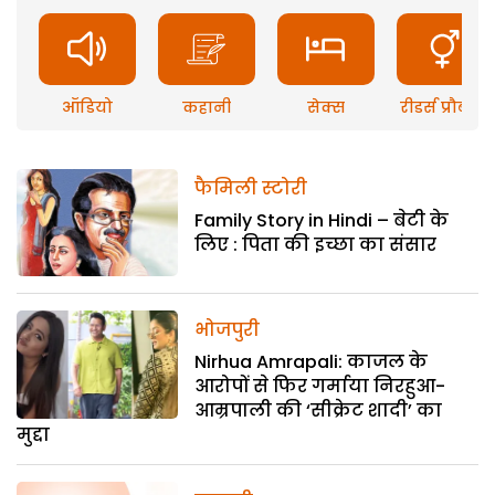
ऑडियो
कहानी
सेक्स
रीडर्स प्रौब्लम
फैमिली स्टोरी
Family Story in Hindi – बेटी के
लिए : पिता की इच्छा का संसार
भोजपुरी
Nirhua Amrapali: काजल के
आरोपों से फिर गर्माया निरहुआ-
आम्रपाली की ‘सीक्रेट शादी’ का
मुद्दा