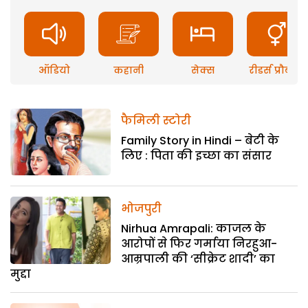
ऑडियो
कहानी
सेक्स
रीडर्स प्रौब्लम
फैमिली स्टोरी
Family Story in Hindi – बेटी के
लिए : पिता की इच्छा का संसार
भोजपुरी
Nirhua Amrapali: काजल के
आरोपों से फिर गर्माया निरहुआ-
आम्रपाली की ‘सीक्रेट शादी’ का
मुद्दा