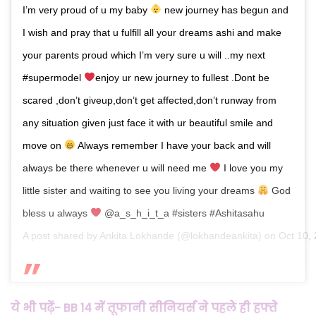
I’m very proud of u my baby
new journey has begun and
I wish and pray that u fulfill all your dreams ashi and make
your parents proud which I’m very sure u will ..my next
#supermodel
enjoy ur new journey to fullest .Dont be
scared ,don’t giveup,don’t get affected,don’t runway from
any situation given just face it with ur beautiful smile and
move on
Always remember I have your back and will
always be there whenever u will need me
I love you my
little sister and waiting to see you living your dreams
God
bless u always
@a_s_h_i_t_a #sisters #Ashitasahu
A post shared by
Ankita Lokhande
(@lokhandeankita) on
Oct 10,
ये भी पढ़ें- BB 14 में तूफानी सीनियर्स ने पहले ही हफ्ते