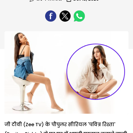
जी टीवी (Zee TV) के पौपुलर सीरियल 'पवित्र रिश्ता'