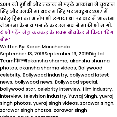
2014 को हुई थी और तलाक से पहले आकांक्षा ने युवराज
सिंह और उनकी मां शबनम सिंह पर अक्टूबर 2017 में
घरेलु हिंसा का आरोप भी लगाया था पर बाद में आकांक्षा
ने अपना केस वापस ले कर उन सब से माफी भी मांगी.
ये भी पढ़ें- नेहा कक्कड़ के एक्स बौयफ्रेंड ने किया ‘बिग
बौस’
Written By: Karan Manchanda
Posted
Author
September 13, 2019
September 13, 2019
Digital
on
Categories
Tags
Team
फिल्म
akansha sharma
,
akansha sharma
photos
,
akansha sharma videos
,
Bollywood
celebrity
,
Bollywood industry
,
bollywood latest
news
,
bollywood news
,
Bollywood special
,
bollywood star
,
celebrity interview
,
film industry
,
interview
,
television industry
,
Yuvraj Singh
,
yuvraj
singh photos
,
yuvraj singh videos
,
zorawar singh
,
zorawar singh photos
,
zorawar singh
on