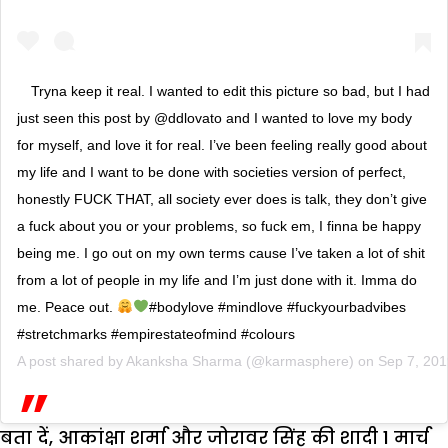
Tryna keep it real. I wanted to edit this picture so bad, but I had
just seen this post by @ddlovato and I wanted to love my body
for myself, and love it for real. I’ve been feeling really good about
my life and I want to be done with societies version of perfect,
honestly FUCK THAT, all society ever does is talk, they don’t give
a fuck about you or your problems, so fuck em, I finna be happy
being me. I go out on my own terms cause I’ve taken a lot of shit
from a lot of people in my life and I’m just done with it. Imma do
me. Peace out.
#bodylove #mindlove #fuckyourbadvibes
#stretchmarks #empirestateofmind #colours
A post shared by
Akanksha Sharma
(@karmasphere) on
Sep 7, 20
बता दें, आकांक्षा शर्मा और जोरावर सिंह की शादी 1 मार्च