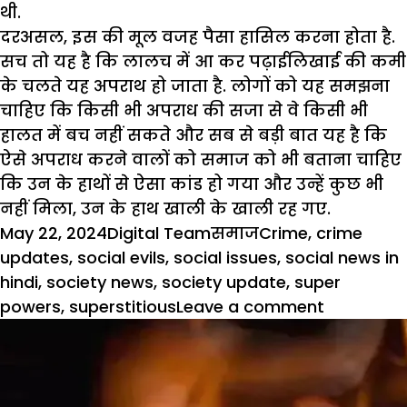
थी.
दरअसल, इस की मूल वजह पैसा हासिल करना होता है.
सच तो यह है कि लालच में आ कर पढ़ाईलिखाई की कमी
के चलते यह अपराथ हो जाता है. लोगों को यह समझना
चाहिए कि किसी भी अपराध की सजा से वे किसी भी
हालत में बच नहीं सकते और सब से बड़ी बात यह है कि
ऐसे अपराध करने वालों को समाज को भी बताना चाहिए
कि उन के हाथों से ऐसा कांड हो गया और उन्हें कुछ भी
नहीं मिला, उन के हाथ खाली के खाली रह गए.
Posted
Author
Categories
Tags
May 22, 2024
Digital Team
समाज
Crime
,
crime
on
updates
,
social evils
,
social issues
,
social news in
hindi
,
society news
,
society update
,
super
on
powers
,
superstitious
Leave a comment
बलि
का
अपराध
और