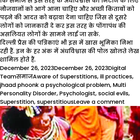
कि समाज से इस तरह के अंधविश्वास को मिटाने के लिए
नौजवानों को आगे आना चाहिए और अच्छी किताबों को
पढ़ने की आदत को बढ़ावा देना चाहिए जिस से दूसरे
लोगों को जानकारी दे कर इस तरह के पोंगापंथ की
असलियत लोगों के सामने लाई जा सके.
दिल्ली प्रैस की पत्रिकाएं भी इस में खास भूमिका निभा
रही हैं. इन के हर अंक में अंधविश्वास की पोल खोलते लेख
शामिल होते हैं.
Posted
Author
December 26, 2023
December 26, 2023
Digital
on
Categories
Tags
Team
समाज
Aware of Superstitions
,
ill practices
,
jhaad phoonk a psychological problem
,
Multi
Personality Disorder
,
Psychologist
,
social evils
,
on
Superstition
,
superstitious
Leave a comment
दिमाग
बीमारी
झाड़फ
के