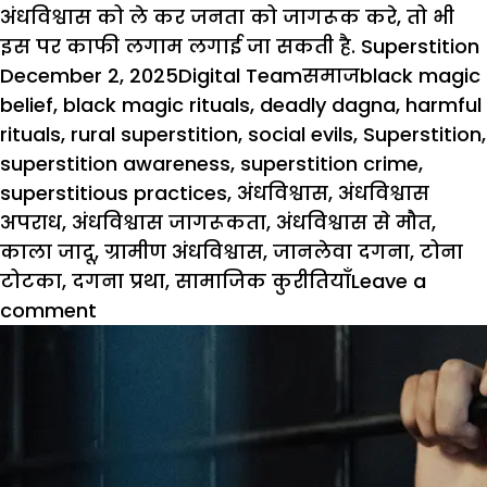
अंधविश्वास को ले कर जनता को जागरूक करे, तो भी
इस पर काफी लगाम लगाई जा सकती है.
Superstition
Posted
Author
Categories
Tags
December 2, 2025
Digital Team
समाज
black magic
on
belief
,
black magic rituals
,
deadly dagna
,
harmful
rituals
,
rural superstition
,
social evils
,
Superstition
,
superstition awareness
,
superstition crime
,
superstitious practices
,
अंधविश्वास
,
अंधविश्वास
अपराध
,
अंधविश्वास जागरूकता
,
अंधविश्वास से मौत
,
काला जादू
,
ग्रामीण अंधविश्वास
,
जानलेवा दगना
,
टोना
टोटका
,
दगना प्रथा
,
सामाजिक कुरीतियाँ
Leave a
on
comment
Superstition:
जानलेवा
दगना