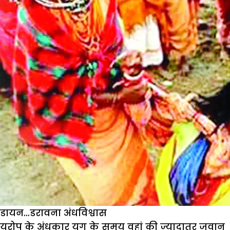
अंधवि
से
बचें
डायन…डरावना अंधविश्वास
यूरोप के अंधकार युग के समय वहां की ज्यादातर जवान