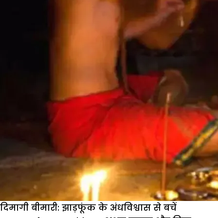
जेल,
हैवानियत
का
गंदा
खेल
दिमागी बीमारी: झाड़फूंक के अंधविश्वास से बचें