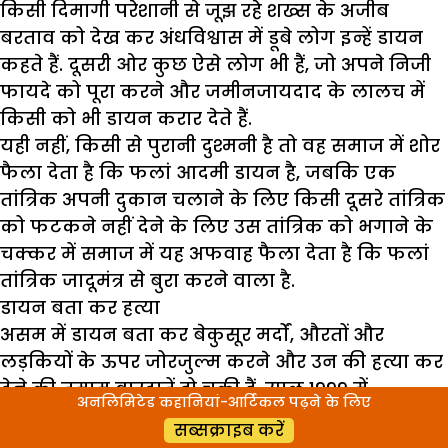
किसी दिमागी परेशानी से जूझ रहे शख्स के अजीब
बरताव को देख कर अंधविश्वास में डूबे लोग इन्हें डायन
कहते हैं. दूसरी ओर कुछ ऐसे लोग भी हैं, जो अपने निजी
फायदे को पूरा करने और जमीनजायदाद के लालच में
किसी को भी डायन करार देते हैं.
यही नहीं, किसी से पुरानी दुश्मनी है तो वह समाज में शोर
फैला देता है कि फलां आदमी डायन है, जबकि एक
तांत्रिक अपनी दुकान चलाने के लिए किसी दूसरे तांत्रिक
को फटकने नहीं देने के लिए उस तांत्रिक को भगाने के
चक्कर में समाज में यह अफवाह फैला देता है कि फलां
तांत्रिक जादूमंत्र से बुरा करने वाला है.
डायन बता कर हत्या
असम में डायन बता कर बेकुसूर मर्दों, औरतों और
लड़कियों के ऊपर जोरजुल्म करने और उन की हत्या कर
देने की तमाम वारदातें हो चुकी हैं. साल 1999 में
अनलिमिटेड कहानियां-आर्टिकल पढ़ने के लिए
ग्वालपाड़ा जिले के दुधनै इलाके में सयालमारी, साल
सब्सक्राइब करें
2000 में भवानीपुर, साल 2013 में दारीदरी गांव, साल