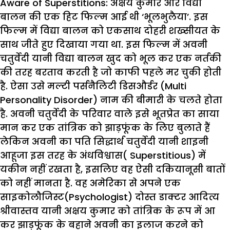
Aware of Superstitions:
अक्षय कुमार और विद्या
बालन की एक हिट फिल्म आई थी ‘भूलभुलैया’. इस
फिल्म में विद्या बालन को एकसाथ दोहरी शख्सीयत के
साथ जीते हुए दिखाया गया था. इस फिल्म में अवनी
चतुर्वेदी यानी विद्या बालन खुद को भूल कर एक नर्तकी
की तरह बरताव करती है जो काफी पहले मर चुकी होती
है. ऐसा उसे मल्टी पर्सनैलिटी डिसऔर्डर (Multi
Personality Disorder) नाम की बीमारी के चलते होता
है. अवनी चतुर्वेदी के परिवार वाले इसे भूतप्रेत का साया
मान कर एक तांत्रिक को झाड़फूंक के लिए बुलाते हैं
लेकिन अवनी का पति सिद्धार्थ चतुर्वेदी यानी शाइनी
आहूजा इस तरह के अंधविश्वास( Superstitious) में
यकीन नहीं रखता है, इसलिए वह ऐसी दकियानूसी बातों
को नहीं मानता है. वह अमेरिका से अपने एक
साइकोलौजिस्ट(Psychologist) दोस्त डाक्टर आदित्य
श्रीवास्तव यानी अक्षय कुमार को तांत्रिक के रूप में आ
कर झाड़फूंक के बहाने अवनी का इलाज करने को