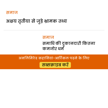
समाज
अक्षय तृतीया से जुड़े भ्रामक तथ्य
समाज
समाधि की दुकानदारी कितना
कमजोर धर्म
अनलिमिटेड कहानियां-आर्टिकल पढ़ने के लिए
सब्सक्राइब करें
समाज
वैभव लक्ष्मी व्रत कथा कितनी
हास्यास्पद
समाज
पूजापाठ नहीं मेहनत से पैसा