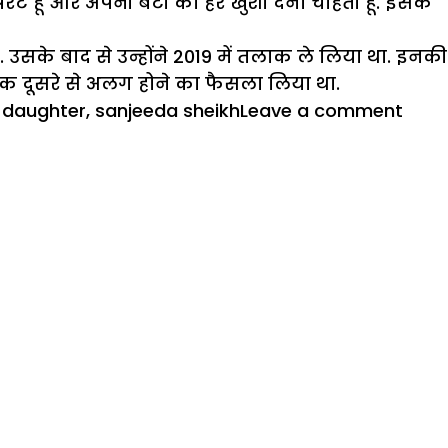
रेंट हूं और अपनी बेटी को हर खुशी देना चाहती हूं. इसके
उसके बाद से उन्होंने 2019 में तलाक ले लिया था. इनकी
एक दूसरे से अलग होने का फैसला लिया था.
on
 daughter
,
sanjeeda sheikh
Leave a comment
तला
के
बाद
पिता
आमि
से
बेटी
को
नहीं
मिलन
देती
संजीद