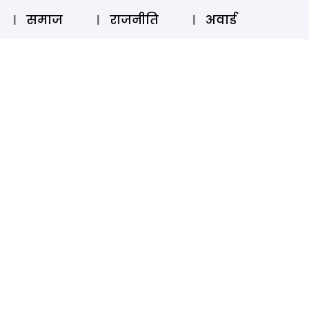
⚲
स्टोरी
लॉग इन
SUBSCRIBE
समाज
राजनीति
अवार्ड