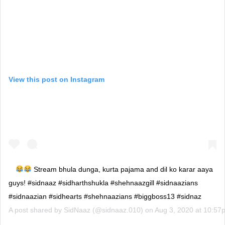
View this post on Instagram
Stream bhula dunga, kurta pajama and dil ko karar aaya
guys! #sidnaaz #sidharthshukla #shehnaazgill #sidnaazians
#sidnaazian #sidhearts #shehnaazians #biggboss13 #sidnaz
A post shared by
SidNaaz
(@sidnaaz.010) on
Aug 3, 2020 at 10:5