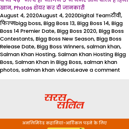
खान, Photos शेयर कर दी जानकारी
Posted
Author
Catego
August 4, 2020
August 4, 2020
Digital Team
टीवी
,
on
Tags
फिल्म
bigg boss
,
Bigg Boss 13
,
Bigg Boss 14
,
Bigg
Boss 14 Premier Date
,
Bigg Boss 2020
,
Bigg Boss
Contestants
,
Bigg Boss New Season
,
Bigg Boss
Release Date
,
Bigg Boss Winners
,
salman khan
,
Salman Khan Hosting
,
Salman Khan Hosting Bigg
Boss
,
Salman Khan in Bigg Boss
,
salman khan
on
photos
,
salman khan videos
Leave a comment
सित
की
इस
तार
से
शुरू
अनलिमिटेड कहानियां-आर्टिकल पढ़ने के लिए
होग