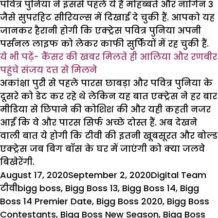
पवित्र पुनिया ने इससे पहले ये हैं मोहब्बतें और नागिन 3
जैसे सुपरहिट सीरियल्स में दिखाई दे चुकी हैं. आपको यह
जानकर हैरानी होगी कि एक्ट्रेस पवित्र पुनिया अपनी
पर्सनल लाइफ को लेकर काफी सुर्फियों में रह चुकी हैं.
ये भी पढ़ें-
कैंसर की खबर मिलते ही आलिया और रणबीर
पहुंचे संजय दत्त से मिलने
अकांक्षा पुरी से पहले पारस छाबड़ा और पवित्र पुनिया के
दूसरे को डेट कर रहे थे लेकिन यह बात एक्ट्रेस ने हर बार
मीडिया से छिपाने की कोशिश की और यही कहती नजर
आईं कि वे और पारस सिर्फ अच्छे दोस्त हैं. अब देखने
वाली बात ये होगी कि टीवी की इतनी खूबसूरत और बोल्ड
एक्ट्रेस जब बिग बॉस के घर में जाएंगी को क्या जलवे
बिखेरेंगी.
Posted
Author
Ca
August 17, 2020
September 2, 2020
Digital Team
on
Tags
टीवी
bigg boss
,
Bigg Boss 13
,
Bigg Boss 14
,
Bigg
Boss 14 Premier Date
,
Bigg Boss 2020
,
Bigg Boss
Contestants
,
Bigg Boss New Season
,
Bigg Boss