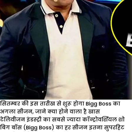
छाबड़ा
की
एक्स
गर्लफ्रेंड
पवित्र
पुनिया
को
किया
अप्रोच
सितम्बर की इस तारीख से शुरू होगा Bigg Boss का
अगला सीजन, जाने क्या होने वाला है खास
टेलिवीजन इंडस्ट्री का सबसे ज्यादा कॉन्ट्रोवर्शियल शो
बिग बॉस (Bigg Boss) का हर सीजन इतना सुपरहिट