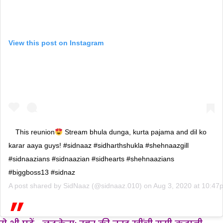
View this post on Instagram
This reunion
Stream bhula dunga, kurta pajama and dil ko
karar aaya guys! #sidnaaz #sidharthshukla #shehnaazgill
#sidnaazians #sidnaazian #sidhearts #shehnaazians
#biggboss13 #sidnaz
A post shared by
SidNaaz
(@sidnaaz.010) on
Aug 3, 2020 at 10:4