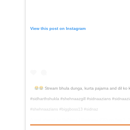
View this post on Instagram
Stream bhula dunga, kurta pajama and dil ko 
#sidharthshukla #shehnaazgill #sidnaazians #sidnaazi
#shehnaazians #biggboss13 #sidnaz
A post shared by
SidNaaz
(@sidnaaz.010) on
Aug 3, 