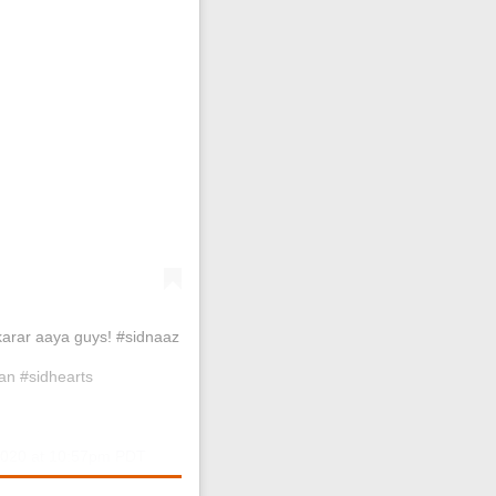
karar aaya guys! #sidnaaz
an #sidhearts
2020 at 10:57pm PDT