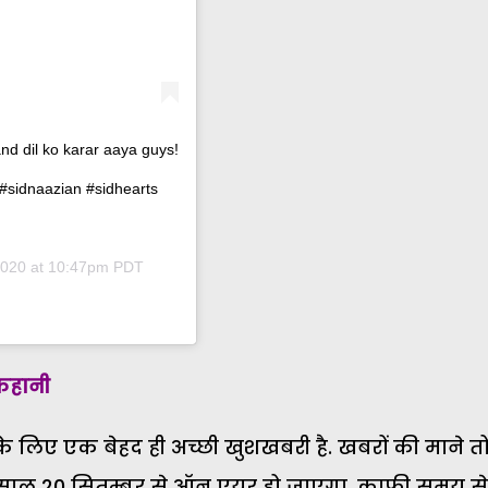
d dil ko karar aaya guys!
#sidnaazian #sidhearts
2020 at 10:47pm PDT
 कहानी
े लिए एक बेहद ही अच्छी खुशखबरी है. खबरों की माने त
साल 20 सितम्बर से ऑन एयर हो जाएगा. काफी समय से