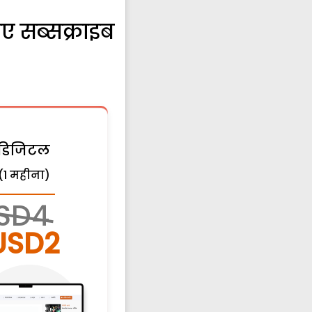
ए सब्सक्राइब
डिजिटल
(1 महीना)
SD4
USD2