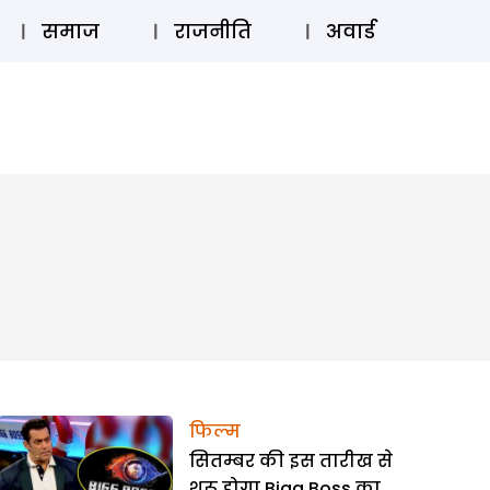
⚲
स्टोरी
लॉग इन
SUBSCRIBE
समाज
राजनीति
अवार्ड
फिल्म
सितम्बर की इस तारीख से
शुरू होगा Bigg Boss का