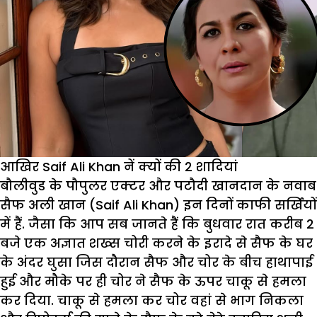
आखिर Saif Ali Khan नें क्यों की 2 शादियां
बौलीवुड के पौपुलर एक्टर और पटौदी खानदान के नवाब
सैफ अली खान (Saif Ali Khan) इन दिनों काफी सर्खियों
में हैं. जैसा कि आप सब जानते हैं कि बुधवार रात करीब 2
बजे एक अज्ञात शख्स चोरी करने के इरादे से सैफ के घर
के अंदर घुसा जिस दौरान सैफ और चोर के बीच हाथापाई
हुई और मौके पर ही चोर ने सैफ के ऊपर चाकू से हमला
कर दिया. चाकू से हमला कर चोर वहां से भाग निकला