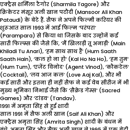
एक्ट्रैस शर्मिला टैगोर (Sharmila Tagore) और
क्रिकेटर मंसूर अली खान पटौदी (Mansoor Ali Khan
Pataudi) के बेटे हैं. सैफ ने अपने फिल्मी करियर की
शुरूआत साल 1993 में आई फिल्म ‘परंपरा’
(Parampara) से किया था जिसके बाद उन्होनें कई
सारी फिल्म्स की जैसे कि, ‘मैं खिलाड़ी तू अनाड़ी’ (Main
Khiladi Tu Anari), ‘हम साथ साथ हैं’ (Hum Saath
Saath Hain), ‘कल हो ना हो’ (Kal Ho Na Ho), ‘हम तुम’
(Hum Tum), ‘एजेंट विनोद’ (Agent Vinod), ‘कौकटेल’
(Cocktail), ‘लव आज कल’ (Love Aaj Kal), और भी
कई सारी और इतना ही नहीं सैफ ने कई वेब सीरीज में भी
मुख्य भूमिका निभाई जैसे कि ‘सैक्रेड गेम्स’ (Sacred
Games) और ‘टांडव’ (Tandav).
1991 में अमृता सिंह से हुई शादी
साल 1991 में सैफ अली खान (Saif Ali Khan) और
एक्ट्रैस अमृता सिंह (Amrita Singh) शादी के बंधन में
बंधे. अमृता सिंह और सैफ अली खान ने 1995 में एक बेटी