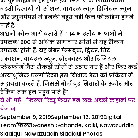
के पूरे महिने में हर हफ्ते इन सितारों के लोकप्रियता
बढती दिखायी दी. सोशल, वायरल न्यूज़ डिजिटल न्यूज़
और न्यूज़पेपर्स में इनकी बहुत बड़ी फैन फौलोइंग हमने
पाई है.”
अश्वनी कौल आगे बताते हैं, “
14
भारतीय
भाषाओं में
उपलब्ध
600
से अधिक समाचार स्रोतों से
यह रैंकिंग
उपलब्ध होती हैं.
यह नंबर फेसबुक
,
ट्विटर
,
प्रिंट
प्रकाशन
,
वायरल न्यूज
,
ब्रौडकास्ट और डिजिटल
प्लेटफोर्म जैसे सैकड़ों स्रोतों से उठाए गए हैं और फिर कई
अत्याधुनिक एल्गोरिदम इस विशाल डेटा की प्रक्रिया में
सहायता करते हैं, जिससे बौलीवुड सितारों के स्कोर और
रैंकिंग तक हम पहुंच पाते हैं
”
ये भी पढ़ें-
फिल्म रिव्यू फेयर इन लव: अच्छी कहानी पर
बेजान
Posted
Author
September 9, 2019
September 12, 2019
Digital
on
Categories
Tags
Team
फिल्म
Ganesh Gaitonde
,
Kalki
,
Nawazuddin
Siddiqui
,
Nawazuddin Siddiqui Photos
,