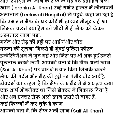
और रिपोर्ट्स की माने के सैफ के बड़े बेटे इब्राहिम अली
खान (Ibrahim Ali Khan) उन्हें गंभीर हालत में लीलावती
अस्पताल (Leelawati Hospital) ले पहुंचे. कहा जा रहा है
कि उस रात सैफ के घर कोई भी ड्राइवर मौजूद नहीं था
जिसके चलते इब्राहिम को औटो में ही सैफ को लेकर
अस्पताल जाना पड़ा.
गर्दन और रीढ़ की हड्डी पर आई गंभीर चोट
घटना की सूचना मिलते ही मुंबई पुलिस फौरन
इन्वैस्टिगेशन में जुट गई और जिस पर भी शक हुई उनसे
पूछताछ करने लगी. आपको बता दें कि सैफ अली खान
(Saif Ali Khan) पर चोर ने 6 वार किए जिसके चलते
सैफ की गर्दन और रीढ़ की हड्डी पर गंभीर चोट आई है.
डौक्टर्स का कहना है कि सैफ के शरीर में से 2.5 इंच लंबा
एक शार्प औबजैक्ट था जिसे डौक्टर ने निकाल दिया है
और अब एक्टर सैफ अली खान खतरे से बाहर हैं.
कई फिल्मों में कर चुके हैं काम
आपको बता दें, कि सैफ अली खान (Saif Ali Khan)