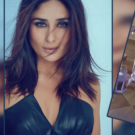
Ali
Khan
नें
क्यों
की
2
शादियां