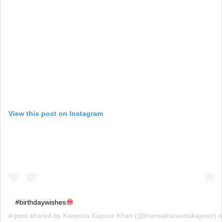
View this post on Instagram
#birthdaywishes
A post shared by
Kareena Kapoor Khan
(@therealkareenakapoor) 