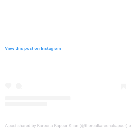
View this post on Instagram
A post shared by Kareena Kapoor Khan (@therealkareenakapoor)
o