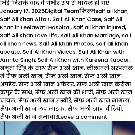
भिड़े जिसके बाद वे गंभीर रूप से घायल हो गए.
Posted
Author
Categories
Tags
January 17, 2025
Digital Team
फिल्म
saif ali khan
,
on
Saif Ali Khan Affair
,
Saif Ali Khan Case
,
Saif Ali
Khan in Leelawati Hospital
,
saif ali khan injured
,
Saif Ali Khan Love Life
,
Saif Ali Khan Marriage
,
saif
ali khan news
,
Saif Ali Khan Photos
,
saif ali khan
update
,
Saif Ali Khan Videos
,
Saif Ali Khan with
Amrita Singh
,
Saif Ali Khan with Kareena Kapoor
,
अमृता सिंह के साथ सैफ अली खान
,
लीलावती अस्पताल
में सैफ अली खान
,
सैफ अली खान
,
सैफ अली खान
अपडेट
,
सैफ अली खान अफेयर
,
सैफ अली खान करीना
कपूर के साथ
,
सैफ अली खान की शादी
,
सैफ अली खान
घायल
,
सैफ अली खान तस्वीरें
,
सैफ अली खान मामला
,
सैफ अली खान लव लाइफ
,
सैफ अली खान वीडियो
,
on
सैफ अली खान समाचार
Leave a comment
आखिर
Saif