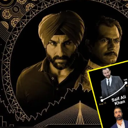
साल
की
हुईं
बेबो,
पटौदी
महल
में
मनाया
अपना
जन्मदिन