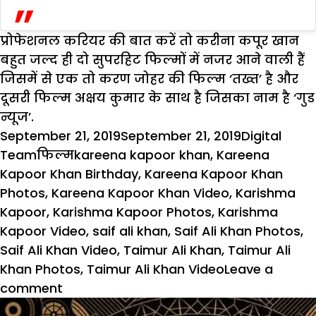
प्रोफेशनल करियर की बात करें तो करीना कपूर खान
बहुत जल्द ही दो सुपरहिट फिल्मों में नजर आने वाली हैं
जिसमें से एक तो करण जोहर की फिल्म ‘तख्त’ है और
दूसरी फिल्म अक्षय कुमार के साथ है जिसका नाम है ‘गुड
न्यूज’.
Posted
Author
September 21, 2019
September 21, 2019
Digital
on
Categories
Tags
Team
फिल्म
kareena kapoor khan
,
Kareena
Kapoor Khan Birthday
,
Kareena Kapoor Khan
Photos
,
Kareena Kapoor Khan Video
,
Karishma
Kapoor
,
Karishma Kapoor Photos
,
Karishma
Kapoor Video
,
saif ali khan
,
Saif Ali Khan Photos
,
Saif Ali Khan Video
,
Taimur Ali Khan
,
Taimur Ali
Khan Photos
,
Taimur Ali Khan Video
Leave a
on
comment
39