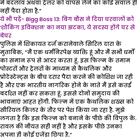
में बदलाव अथवा ट्रेलर को वापस लेने का कोई सवाल ही
नहीं पैदा होता है.”
ये भी पढ़ें- Bigg Boss 13: बिग बौस ने दिया घरवालों को
‘शौकिंग इविक्शन’ का नया झटका, ये सदस्य होंगे घर से
बेघर
पुलिस में शिकायत दर्ज करानेवाले सिरिल दारा के
मुताबिक, “मैं एक धर्मनिरपेक्ष व्यक्ति हूं और मैं सभी धर्मों
का समान रूप से आदर करता हूं. इस फिल्म के तमाम
पोस्टरों और ट्रेलरों के माध्यम से कैथलिक और
प्रोटेस्टेन्ट्स के बीच दरार पैदा करने की कोशिश जा रही
है और एक भारतीय नागरिक होने के नाते मैं इसे कतई
बर्दाश्त नहीं कर सकता हूं. इससे दोनों समुदाय की
भावनाएं आहत होंगी. फिल्म में एक कैथलिक शख्स को
सीरियल किलर के तौर पर पेश किया जा रहा है. मुझे
लगता है कि इस फिल्म को बनाने के पीछे की विपुल के.
रावल की नीयत सही नहीं है और इसके पीछे उ‌नका
अपना ही कोई एजेंडा छिपा है.”