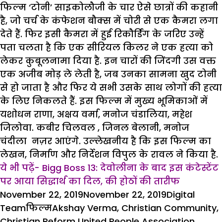
फिल्म ‘टोनी’ साइकोलौजी के चार ऐसे छात्रों की कहानी
है, जो चर्च के कंफेशन बौक्स में चोरी से एक कैमरा लगा
देते हैं. फिर इसी कैमरा में हुई रिकौर्डिंग के जरिए उन्हें
पता चलता है कि एक सीरियल किलर ने एक हत्या को
लेकर कुबूलनामा दिया है. इन चारों की जिंदगी उस वक्त
एक अजीब मोड़ ले लेती है, जब उनका सामना खुद टोनी
से हो जाता है और फिर ये सभी उसके साथ लोगों की हत्या
के लिए निकलते हैं. इस फिल्म में मुख्य भूमिकाओं में
यशोधन राणा, अक्षय वर्मा, मनोज चंडालिया, महेश
जिलोवा. कबीर चिलवल , जिनल बेलानी, मनोज
चंदीला नज़र आएंगे. उल्लेखनीय है कि इस फिल्म का
लेखन, निर्माण और निर्देशन विपुल के रावल ने किया है.
ये भी पढ़ें- Bigg Boss 13: देवोलीना के बाद इस कंटेस्टेंट
पर आया सिद्धार्थ का दिल, की होठों की तारीफ
Posted
Author
November 22, 2019
November 22, 2019
Digital
on
Categories
Tags
Team
फिल्म
Akshay Verma
,
Christian Community
,
Christian Reform United People Association
,