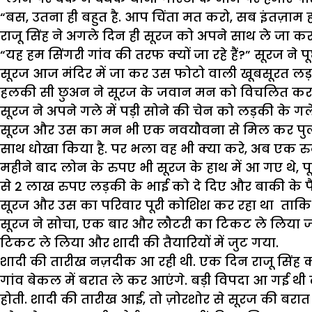
“बस, उतना ही बहुत है. आप चिंता मत करो, सब इंतज़ाम हो
राजू सिंह ने अगले दिन ही सूरज को अपने साथ ले जा कर 
“यह हम सिंगरी गांव की तरफ क्यों जा रहे हैं?” सूरज ने प
सूरज आज मंदिर में जा कर उस फोटो वाली खूबसूरत लड़की
हलकी सी छुअन ने सूरज के जवान मन को विचलित कर 
सूरज ने अपने गले में पड़ी सोने की चेन को लड़की के गले
सूरज और उस का मन भी एक नवयौवना से मिल कर पुलकित 
साथ धोखा किया है. पर भला वह भी क्या करे, अब एक रुद
महीने बाद लोन के रुपए भी सूरज के हाथ में आ गए थे, प
से 2 लाख रुपए लड़की के भाई को दे दिए और बाकी के पैस
सूरज और उस का परिवार पूरी कोशिश कर रहा था ताकि शाद
सूरज ने सोचा, एक बार और लौटरी का टिकट ले लिया जाए, 
टिकट ले लिया और शादी की तैयारियों में जुट गया.
शादी की तारीख नज़दीक आ रही थी. एक दिन राजू सिंह क
गांव बेकल में बरात ले कर आएंगे. बड़ी विपदा आ गई थी लड़क
होती. शादी की तारीख आई, तो ज़ोरशोर से सूरज की बरात ब