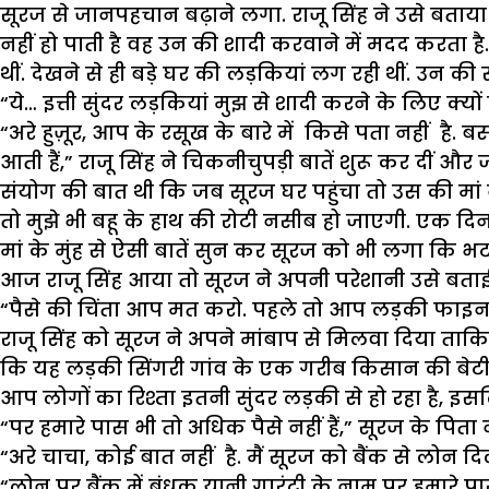
सूरज से जानपहचान बढ़ाने लगा. राजू सिंह ने उसे बता
नहीं हो पाती है वह उन की शादी करवाने में मदद करता है
थीं. देखने से ही बड़े घर की लड़कियां लग रही थीं. उन की
“ये… इत्ती सुंदर लड़कियां मुझ से शादी करने के लिए क्य
“अरे हुज़ूर, आप के रसूख के बारे में किसे पता नहीं ह
आती हैं,” राजू सिंह ने चिकनीचुपड़ी बातें शुरू कर दीं
संयोग की बात थी कि जब सूरज घर पहुंचा तो उस की मां ने
तो मुझे भी बहू के हाथ की रोटी नसीब हो जाएगी. एक दिन 
मां के मुंह से ऐसी बातें सुन कर सूरज को भी लगा कि 
आज राजू सिंह आया तो सूरज ने अपनी परेशानी उसे बताई, “
“पैसे की चिंता आप मत करो. पहले तो आप लड़की फाइनल क
राजू सिंह को सूरज ने अपने मांबाप से मिलवा दिया ता
कि यह लड़की सिंगरी गांव के एक गरीब किसान की बेटी है.
आप लोगों का रिश्ता इतनी सुंदर लड़की से हो रहा है, इसलि
“पर हमारे पास भी तो अधिक पैसे नहीं हैं,” सूरज के पिता 
“अरे चाचा, कोई बात नहीं है. मैं सूरज को बैंक से लोन दिल
“लोन पर बैंक में बंधक यानी गारंटी के नाम पर हमारे पा