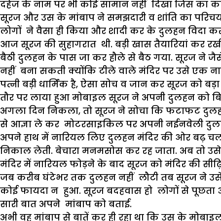
दहेज के नाम पर भी कोई सामान नहीं दिखा जिस का कार
सूरज और उस के मांबाप ने समझदारी व शांति का परिचय द
लोगों ने वैसा ही किया और शादी कर के दुलहन विदा क
आज सूरज की सुहागरात थी. बड़ी खास तैयारियां कर रखी थ
बैठी दुलहन के पास जा कर हौले से बैठ गया. सूरज ने ज
नहीं बना सकती क्योंकि टीले वाले मंदिर पर उसे एक न
पत्नी बड़ी धार्मिक है, ऐसा सोच व जान कर सूरज को बड़
तौर पर लाया हुआ मोबाइल सूरज ने अपनी दुलहन को बिना 
अगला दिन निकला, तो सूरज ने सोचा कि फटाफट दुलहन
से आज्ञा ले कर मोटरसाइकिल पर अपनी नईनवेली दुलह
अपने हाथ में नारियल लिए दुलहन मंदिर की ओर बढ़ चली
निकाल लेती. बेचारा मनमसोस कर रह जाता. अब तो उसे औ
मंदिर में नारियल फोड़ने के बाद सूरज को मंदिर की सीढ़ि
जब करीब घंटेभर तक दुलहन नहीं लौटी तब सूरज ने उसे
कोई फायदा न हुआ. सूरज बदहवास हो लोगों से पूछता
सारी बात अपने मांबाप को बताई.
अभी वह मांबाप से बातें कर ही रहा था कि उस के मोब