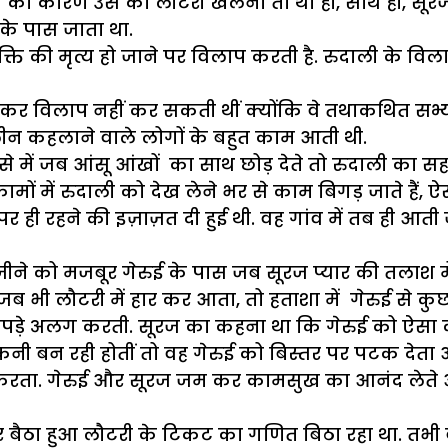
जिस का कारण उस का लौटरी खेलना तो था ही, साथ ही, स
के पास जाता था.
्यक्ति की मृत्य हो जाने पर विलाप करती है. रुदाली के व
र कर विलाप नहीं कर सकती थीं क्योंकि वे तथाकथित सभ्य
कुलीन कहलाने वाले लोगों के बहुत काम आती थी.
े में जब आंसू आंखों का साथ छोड़ देते तो रुदाली का सह
मों में रुदाली को देख लेने भर से काम बिगड़ जाते हैं, 
 पर ही रहने की इज़ाज़त दी हुई थी. वह गांव में तब ही आत
ीने को मजबूर गेरुई के पास जब सूरज प्यार की तलाश मे
ब भी लौटरी में हार कर आता, तो हताशा में गेरुई से क
पड़े अलग करती. सूरज का कहना था कि गेरुई को ऐसा करत
ं धौकनी बन रही होतीं तो वह गेरुई को बिस्तर पर पटक देता
 करता. गेरुई और सूरज जम कर कामसुख का आनंद लेते औ
ैठा हुआ लौटरी के टिकट का गणित बिठा रहा था. तभी वह