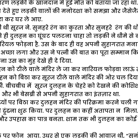
ण लड़की के खानदान में हुई मौत को बताया जा रहा था.
ेते हुए लड़की वालों की मनोदशा को समझा और जैसेजैसे र
रा कर घर ले आए.
ी सूरज ने. सुनहरे रंग का कुरता और सुनहरे रंग की धो
ैसे ही दुलहन का घूंघट पलटना चाहा तो लड़की ने धीमे से
ारियल फोड़ना है. उस के बाद ही वह अपनी सुहागरात मना
ा अच्छा लगा और उस ने पत्नी की बात का पूरा सम्मान क
उस का मुंह देखे ही दे दिया.
 को टीले वाले मंदिर ले जा कर नारियल फोड़वा लाऊं
न को बिठा कर सूरज टीले वाले मंदिर की ओर चल दिया
. बीचबीच में सूरज दुलहन के चेहरे को देखने की कोश
र भी बेसब्री से अपनी सुहागरात का इंतज़ार था.
यों पर बिठा कर दुलहन मंदिर की परिक्रमा करने चली गई.
 ढूंढना शुरू किया. पर दुलहन का कहीं अतापता न मिल
 और उपहास का पात्र बनता. शाम तक भी दुलहन का को
ाइल पर फोन आया. उधर से एक लड़की की आवाज़ थी, “सुनो,