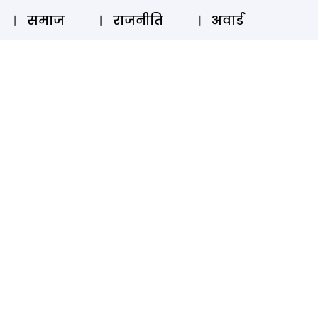
⚲
स्टोरी
लॉग इन
SUBSCRIBE
समाज
राजनीति
अवार्ड