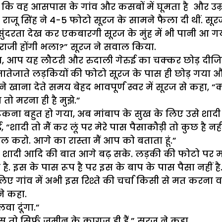
या कि वह आसपास के गांव और कसबों में घूमता है और 
. राजू सिंह ने 4-5 फोटो सूरज के सामने फैला दी थीं. स
 सुंदरता देख कर एकबारगी सूरज के मुंह में भी पानी आ ग
ों राजी होंगी भला?” सूरज ने सवाल किया.
ै. बस, आप यह लौटरी और रुदाली गेरुई का चक्कर छोड़ दी
 और जातेजाते लड़कियों की फोटो सूरज के पास ही छोड़ गया
 खाना देते समय बेहद भावपूर्ण स्वर में सूरज से कहा, “
तो मरना ही है मुझे.”
भटकना बहुत हो गया, अब मांबाप के सुख के लिए उसे शादी
शादी तो मैं कर लूं पर मेरे पास पैसाकौड़ी तो कुछ है नही
रो. आगे का रास्ता मैं आप को बताता हूं.”
कि शादी आदि की बात आगे बढ़ सके. लड़की की फोटो पर मां
 इस के पास रूप है पर इस के बाप के पास पैसा नहीं है.
ए गांव में अभी इस रिश्ते की चर्चा किसी से मत करना वरन
ने कहा.
वा दूंगा.”
स तो सिर्फ ज़मीन के कागज़ ही हैं,” सूरज ने कहा.