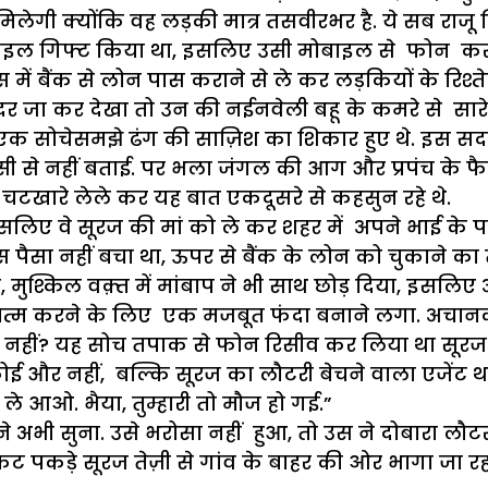
ं मिलेगी क्योंकि वह लड़की मात्र तसवीरभर है. ये सब राज
जो मोबाइल गिफ्ट किया था, इसलिए उसी मोबाइल से फोन कर 
 में बैंक से लोन पास कराने से ले कर लड़कियों के रिश्ते
दर जा कर देखा तो उन की नईनवेली बहू के कमरे से सार
 एक सोचेसमझे ढंग की साज़िश का शिकार हुए थे. इस सदमे 
सी से नहीं बताई. पर भला जंगल की आग और प्रपंच के फ
व चटखारे लेले कर यह बात एकदूसरे से कहसुन रहे थे.
लिए वे सूरज की मां को ले कर शहर में अपने भाई के प
स पैसा नहीं बचा था, ऊपर से बैंक के लोन को चुकाने क
 मुश्किल वक़्त में मांबाप ने भी साथ छोड़ दिया, इसलिए 
 खत्म करने के लिए एक मजबूत फंदा बनाने लगा. अचा
ो नहीं? यह सोच तपाक से फोन रिसीव कर लिया था सूरज 
 और नहीं, बल्कि सूरज का लौटरी बेचने वाला एजेंट था ज
ले आओ. भैया, तुम्हारी तो मौज हो गई.”
ने अभी सुना. उसे भरोसा नहीं हुआ, तो उस ने दोबारा लौ
 टिकट पकड़े सूरज तेज़ी से गांव के बाहर की ओर भागा जा 