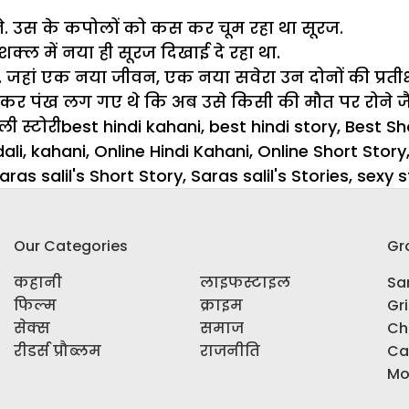
ने. उस के कपोलों को कस कर चूम रहा था सूरज.
शक्ल में नया ही सूरज दिखाई दे रहा था.
. जहां एक नया
जीवन
, एक नया सवेरा उन दोनों की प्रतीक्
 सोच कर पंख लग गए थे कि अब उसे किसी की मौत पर रोने 
Tags
ी स्टोरी
best hindi kahani
,
best hindi story
,
Best Sh
dali
,
kahani
,
Online Hindi Kahani
,
Online Short Story
aras salil's Short Story
,
Saras salil's Stories
,
sexy s
Our Categories
Gr
कहानी
लाइफस्टाइल
Sar
फिल्म
क्राइम
Gr
सेक्स
समाज
Ch
रीडर्स प्रौब्लम
राजनीति
Ca
Mo