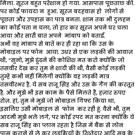
मिला. सूरज बहुत परेशान हो गया. आसपास पूछताछ की.
पर कोई फायदा न हुआ. सूरज बदहवास हो लोगों से
पूछता और उपहास का पात्र बनता. शाम तक भी दुलहन
का कोई पता न चला, तो हार कर सूरज अपने घर चला
आया और सारी बात अपने मांबाप को बताई.
अभी वह मांबाप से बातें कर ही रहा था कि उस के
मोबाइल पर फोन आया. उधर से एक लड़की की आवाज़
थी, “सुनो, मुझे ढूंढने की कोशिश मत करो क्योंकि जो
तसवीर देख कर तुम ने शादी की थी, वैसी कोई लड़की
तुम्हें कभी नहीं मिलेगी क्योंकि वह लड़की मात्र
तसवीरभर है. ये सब राजू सिंह और उस के गैंग की करतूत
है. और मुझे भी इस काम के पैसे मिलते हैं, हज़ार रुपए
रोज़. हां, तुम ने मुझे जो मोबाइल गिफ्ट किया था,
इसलिए उसी मोबाइल से फोन कर रही हूं. वैसे भी, तुम
आदमी मुझे भले लगे, पर कोई रपट मत करना क्योंकि ये
सब राजू सिंह का प्लान रहता है जिस में बैंक से लोन
पास कराने से ले कर लड़कियों के रिश्तेदार आदि सब के