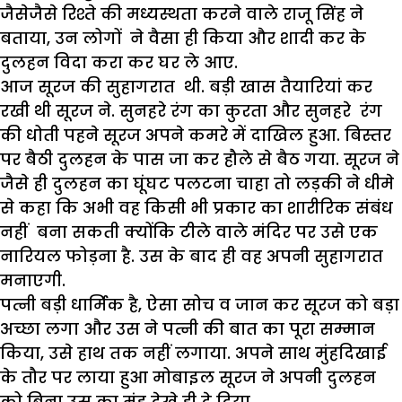
जैसेजैसे रिश्ते की मध्यस्थता करने वाले राजू सिंह ने
बताया, उन लोगों ने वैसा ही किया और शादी कर के
दुलहन विदा करा कर घर ले आए.
आज सूरज की सुहागरात थी. बड़ी खास तैयारियां कर
रखी थी सूरज ने. सुनहरे रंग का कुरता और सुनहरे रंग
की धोती पहने सूरज अपने कमरे में दाखिल हुआ. बिस्तर
पर बैठी दुलहन के पास जा कर हौले से बैठ गया. सूरज ने
जैसे ही दुलहन का घूंघट पलटना चाहा तो लड़की ने धीमे
से कहा कि अभी वह किसी भी प्रकार का शारीरिक संबंध
नहीं बना सकती क्योंकि टीले वाले मंदिर पर उसे एक
नारियल फोड़ना है. उस के बाद ही वह अपनी सुहागरात
मनाएगी.
पत्नी बड़ी धार्मिक है, ऐसा सोच व जान कर सूरज को बड़ा
अच्छा लगा और उस ने पत्नी की बात का पूरा सम्मान
किया, उसे हाथ तक नहीं लगाया. अपने साथ मुंहदिखाई
के तौर पर लाया हुआ मोबाइल सूरज ने अपनी दुलहन
को बिना उस का मुंह देखे ही दे दिया.