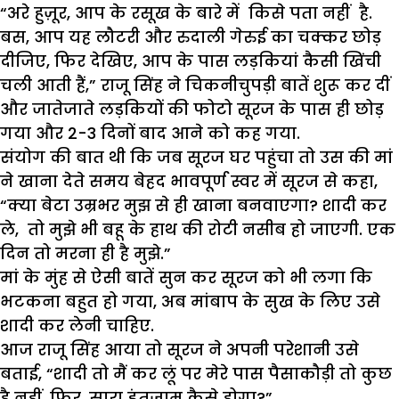
“अरे हुज़ूर, आप के रसूख के बारे में किसे पता नहीं है.
बस, आप यह लौटरी और रुदाली गेरुई का चक्कर छोड़
दीजिए, फिर देखिए, आप के पास लड़कियां कैसी खिंची
चली आती हैं,” राजू सिंह ने चिकनीचुपड़ी बातें शुरू कर दीं
और जातेजाते लड़कियों की फोटो सूरज के पास ही छोड़
गया और 2-3 दिनों बाद आने को कह गया.
संयोग की बात थी कि जब सूरज घर पहुंचा तो उस की मां
ने खाना देते समय बेहद भावपूर्ण स्वर में सूरज से कहा,
“क्या बेटा उम्रभर मुझ से ही खाना बनवाएगा? शादी कर
ले, तो मुझे भी बहू के हाथ की रोटी नसीब हो जाएगी. एक
दिन तो मरना ही है मुझे.”
मां के मुंह से ऐसी बातें सुन कर सूरज को भी लगा कि
भटकना बहुत हो गया, अब मांबाप के सुख के लिए उसे
शादी कर लेनी चाहिए.
आज राजू सिंह आया तो सूरज ने अपनी परेशानी उसे
बताई, “शादी तो मैं कर लूं पर मेरे पास पैसाकौड़ी तो कुछ
है नहीं. फिर, सारा इंतज़ाम कैसे होगा?”