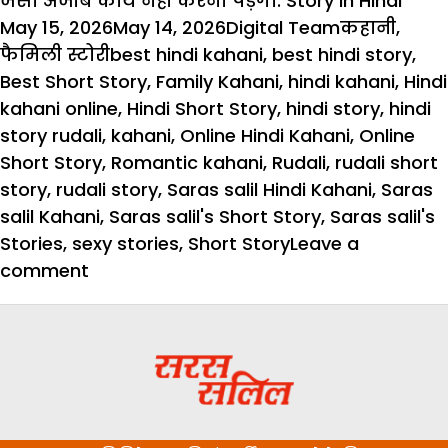
जैसा अजीब कार्य नहीं करना पड़ेगा.
Story In Hindi
Posted
Author
Categories
May 15, 2026
May 14, 2026
Digital Team
कहानी
,
on
Tags
फैमिली स्टोरी
best hindi kahani
,
best hindi story
,
Best Short Story
,
Family Kahani
,
hindi kahani
,
Hindi
kahani online
,
Hindi Short Story
,
hindi story
,
hindi
story rudali
,
kahani
,
Online Hindi Kahani
,
Online
Short Story
,
Romantic kahani
,
Rudali
,
rudali short
story
,
rudali story
,
Saras salil Hindi Kahani
,
Saras
salil Kahani
,
Saras salil's Short Story
,
Saras salil's
Stories
,
sexy stories
,
Short Story
Leave a
on
comment
Story
In
Hindi:
रुदाली
–
क्या