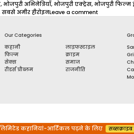
स
,
भोजपुरी अभिनेत्रियाँ
,
भोजपुरी एक्ट्रेस
,
भोजपुरी फिल्म इंड
on
,
सबसे अमीर हीरोइन
Leave a comment
Bhojpuri
Cinema:
Our Categories
Gr
आखिर
कौन
कहानी
लाइफस्टाइल
Sar
हैं
फिल्म
क्राइम
Gr
भोजपुरी
सेक्स
समाज
Ch
सिनेमा
रीडर्स प्रौब्लम
राजनीति
Ca
की
Mo
सबसे
अमीर
हीरोइन
िमिटेड कहानियां-आर्टिकल पढ़ने के लिए
सब्सक्राइब 