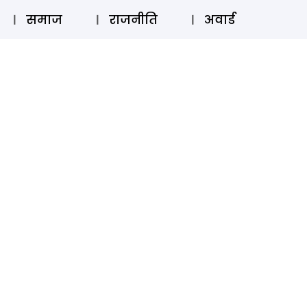
⚲
स्टोरी
लॉग इन
SUBSCRIBE
समाज
राजनीति
अवार्ड