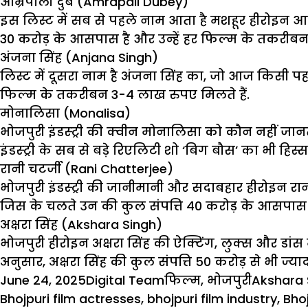
आम्रपाली दुबे (Amrapali Dubey)
इस लिस्ट में सब से पहले नाम आता है मशहूर हीरोइन आम
30 करोड़ के आसपास है और उन्हें हर फिल्म के तकरीबन 
अंजना सिंह (Anjana Singh)
लिस्ट में दूसरा नाम है अंजना सिंह का, जो आज किसी पहच
फिल्म के तकरीबन 3-4 लाख रुपए मिलते हैं.
मोनालिसा (Monalisa)
भोजपुरी इंडस्ट्री की क्वीन मोनालिसा को कौन नहीं जानत
इंडस्ट्री के सब से बड़े रिएलिटी शो ‘बिग बौस’ का भी हि
रानी चटर्जी (Rani Chatterjee)
भोजपुरी इंडस्ट्री की जानीमानी और सदाबहार हीरोइन रान
जिस के चलते उन की कुल संपत्ति 40 करोड़ के आसपास 
अक्षरा सिंह (Akshara Singh)
भोजपुरी हीरोइन अक्षरा सिंह की
ऐक्टिंग
, लुक्स और डांस
अनुसार, अक्षरा सिंह की कुल संपत्ति 50 करोड़ से भी ज्याद
Posted
Author
Categories
Tags
June 24, 2025
Digital Team
फिल्म
,
भोजपुरी
Akshara 
on
Bhojpuri film actresses
,
bhojpuri film industry
,
Bho