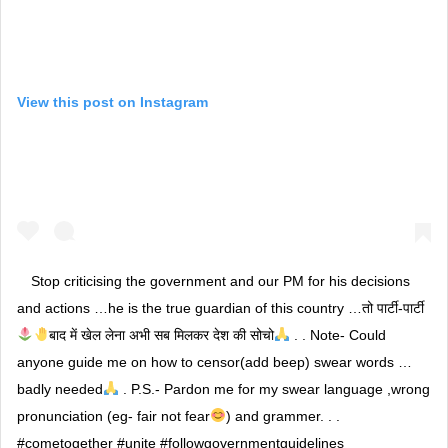
View this post on Instagram
Stop criticising the government and our PM for his decisions
and actions …he is the true guardian of this country …तो पार्टी-पार्टी
बाद में खेल लेना अभी सब मिलकर देश की सोचो
. . Note- Could
anyone guide me on how to censor(add beep) swear words …
badly needed
. P.S.- Pardon me for my swear language ,wrong
pronunciation (eg- fair not fear
) and grammer. . .
#cometogether #unite #followgovernmentguidelines