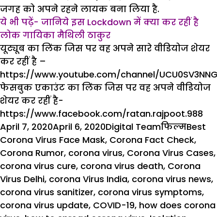
जगह को अपने रहने लायक बना लिया है.
ये भी पढ़ें-
जानिये इस Lockdown में क्या कर रहीं है
लोक गायिका मैथिली ठाकुर
यूट्यूब का लिंक जिस पर वह अपने सारे वीडियोज शेयर
कर रहीं है –
https://www.youtube.com/channel/UCU0SV3NN
फेसबुक एकाउंट का लिंक जिस पर वह अपने वीडियोज
शेयर कर रहीं है-
https://www.facebook.com/ratan.rajpoot.988
Posted
Author
Categories
Tags
April 7, 2020
April 6, 2020
Digital Team
फिल्म
Best
on
Corona Virus Face Mask
,
Corona Fact Check
,
Corona Rumor
,
corona virus
,
Corona Virus Cases
,
corona virus cure
,
corona virus death
,
Corona
Virus Delhi
,
corona Virus India
,
corona virus news
,
corona virus sanitizer
,
corona virus symptoms
,
corona virus update
,
COVID-19
,
how does corona