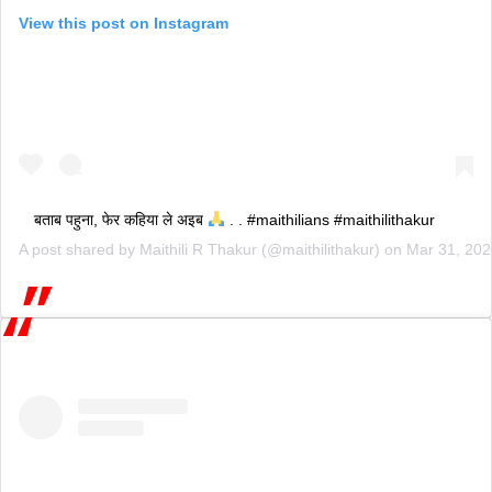
View this post on Instagram
बताब पहुना, फेर कहिया ले अइब
. . #maithilians #maithilithakur
A post shared by
Maithili R Thakur
(@maithilithakur) on
Mar 31, 20