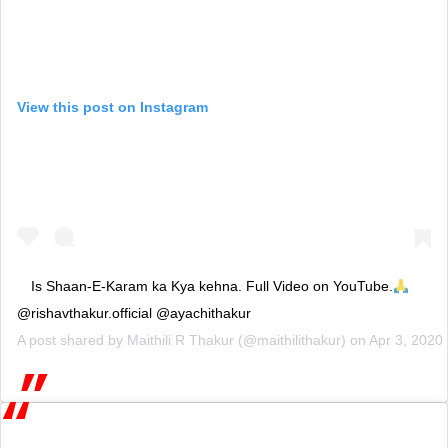
View this post on Instagram
Is Shaan-E-Karam ka Kya kehna. Full Video on YouTube.
@rishavthakur.official @ayachithakur
A post shared by
Maithili R Thakur
(@maithilithakur) on
Apr 3, 2020