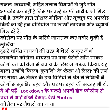
गजल, कव्वाली, सहित तमाम विधाओं से जुड़े गीत
अपलोड कर रहीं हैं जिस पर उन्हें काफी तारीफ भी मिल
रही हैं. उनके द्वारा सोशल मीडिया और यूट्यूब पर अपलोड
किये जा रहे इन वीडियोज पर लाखों लाइक्स और ब्युअर्स
मिल रहें हैं.
कोरोना पर गीत के जरिये जागरूक कर बटोर चुकीं हैं
सुर्खियां
दूसरे चर्चित गायकों की तरह मैथिली ठाकुर नें भी
जानलेवा कोरोना वायरस पर बना पैरोडी सॉंग गाकर
लोगों को कोरोना से बचाव के लिए जागरूक किया. यह
गाना उन्होंने फिल्म ‘कुर्बानी’ के ‘लैला ओ लैला’ की तर्ज
पर गाया. 46 सेकंड के इस विडियो में अंत में मैथिली ने
लोगों से सुरक्षित रहने और घर पर रहने की सलाह भी दी.
ये भी पढ़ें- Lockdown के चलते अपनी हौट फोटोज से
चर्चा में आई रश्मि देसाई, देखें Photos
कोरोना पर मैथली का गाया –