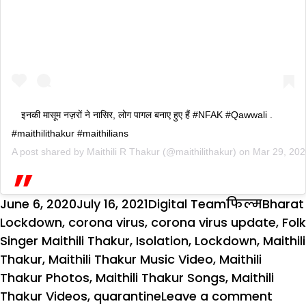
इनकी मासूम नज़रों ने नासिर, लोग पागल बनाए हुए हैं #NFAK #Qawwali .
#maithilithakur #maithilians
A post shared by
Maithili R Thakur
(@maithilithakur) on
Mar 29, 20
Posted
Author
Categories
Tags
June 6, 2020
July 16, 2021
Digital Team
फिल्म
Bharat
on
Lockdown
,
corona virus
,
corona virus update
,
Folk
Singer Maithili Thakur
,
Isolation
,
Lockdown
,
Maithili
Thakur
,
Maithili Thakur Music Video
,
Maithili
Thakur Photos
,
Maithili Thakur Songs
,
Maithili
on
Thakur Videos
,
quarantine
Leave a comment