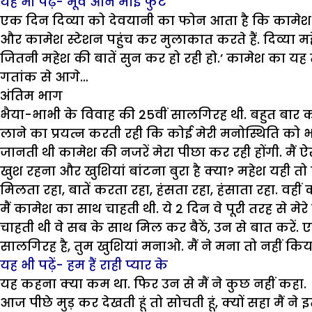
यह भी पढ़ें-
मूव औन माई फुट
एक दिन दिव्या को देवयानी का फोन आता है कि कामेश का अ
और कामेश स्टेशन पहुंच कर मुलाकात करते हैं. दिव्या मह
जितनी महेश की बातें सुन कर हो रही हो.’ कामेश का यह
गतांक से आगे…
अंतिम भाग
भैया-भाभी के विवाह की 25वीं सालगिरह थी. बहुत बार कह
लाने का प्रयत्न करती रही कि कोई मेरी मनोस्थिति को भा
जानती थी कामेश की नजरें मेरा पीछा कर रही होंगी. मैं 
खुश रहना और खुशियां बांटना बुरा है क्या? महेश यही 
मिलता रहा, बातें करता रहा, हंसता रहा, हंसाता रहा. वहीं 
मैं कामेश का साथ चाहती थी. ये 2 दिन वे पूरी तरह से 
चाहती थी वे सब के साथ मिल कर बैठें, उन से बात करें. ए
सालगिरह है, तुम खुशियां मनाओ. मैं ने मना तो नहीं किया
यह भी पढ़ें- हम हैं राही प्यार के
यह कहना क्या कम था. फिर उन से मैं ने कुछ नहीं कहा.
आज पीछे मुड़ कर देखती हूं तो सोचती हूं, क्यों सहा मैं