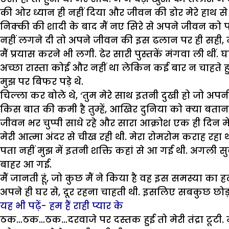
की ओर ध्यान ही नहीं दिया और जीवन की डोर मेरे हाथ से
निक्की की शादी के बाद मैं नए सिरे से अपने जीवन क
नहीं लगने दी तो अपने जीवन की इस ढलान पर ही सही, मै
मैं प्रयास करने भी लगी. ढेर सारी पुस्तकें मंगवा ली
अच्छा रास्ता कोई और नहीं था लेकिन कई बार न चाहते ह
मुझ पर बिफर पड़े थे.
चिल्ला कर बोले थे, ‘तुम मेरे साथ इतनी दुखी हो जो अपनी
किस बात की कमी है तुम्हें, आखिर दुनिया को क्या बताना
जीवन भर चुप्पी साधे रहे और सारा आक्रोश एक ही दिन में 
मेरी आत्मा अंदर से चीख रही थी. मेरा रोमरोम कराह रहा थ
पता नहीं मुझ में इतनी शक्ति कहां से आ गई थी. अगली स
बाहर आ गई.
मैं जानती हूं, जो कुछ मैं ने किया है वह इस समस्या का 
अपने ही घर से, दूर रहना चाहती थी. इसलिए सबकुछ छोड़ कर
यह भी पढ़ें- हम हैं राही प्यार के
ठक…ठक…ठक…दरवाजे पर दस्तक हुई तो मेरी तंद्रा टूटी. म