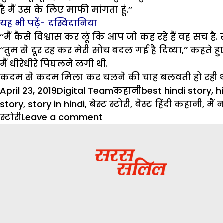
है मैं उस के लिए माफी मांगता हूं.’’
यह भी पढ़ें-
दस्विदानिया
‘‘मैं कैसे विश्वास कर लूं कि आप जो कह रहे हैं वह सच है
‘‘तुम से दूर रह कर मेरी सोच बदल गई है दिव्या,’’ कहते हुए
मैं धीरेधीरे पिघलने लगी थी.
कदम से कदम मिला कर चलने की चाह बलवती हो रही थी. ठ
Posted
Author
Categories
Tags
April 23, 2019
Digital Team
कहानी
best hindi story
,
h
on
story
,
story in hindi
,
बेस्ट स्टोरी
,
बेस्ट हिंदी कहानी
,
मैं 
on
स्टोरी
Leave a comment
मैं
नहीं
जानती