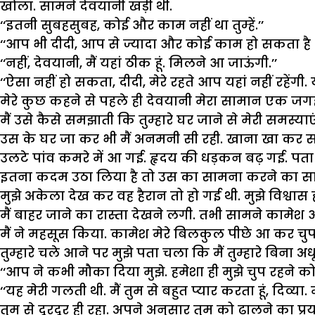
खोला. सामने देवयानी खड़ी थी.
‘‘इतनी सुबहसुबह, कोई और काम नहीं था तुम्हें.’’
‘‘आप भी दीदी, आप से ज्यादा और कोई काम हो सकता है भ
‘‘नहीं, देवयानी, मैं यहां ठीक हूं. मिलने आ जाऊंगी.’’
‘‘ऐसा नहीं हो सकता, दीदी, मेरे रहते आप यहां नहीं रहेंगी.
मेरे कुछ कहने से पहले ही देवयानी मेरा सामान एक ज
मैं उसे कैसे समझाती कि तुम्हारे घर जाने से मेरी समस्
उस के घर जा कर भी मैं अनमनी सी रही. खाना खा कर सो 
उलटे पांव कमरे में आ गई. हृदय की धड़कन बढ़ गई. पता
इतना कदम उठा लिया है तो उस का सामना करने का साहस 
मुझे अकेला देख कर वह हैरान तो हो गई थी. मुझे विश्वास
मैं बाहर जाने का रास्ता देखने लगी. तभी सामने कामेश 
मैं ने महसूस किया. कामेश मेरे बिलकुल पीछे आ कर चुपचा
तुम्हारे चले आने पर मुझे पता चला कि मैं तुम्हारे बिना अधूरा 
‘‘आप ने कभी मौका दिया मुझे. हमेशा ही मुझे चुप रहने क
‘‘यह मेरी गलती थी. मैं तुम से बहुत प्यार करता हूं, दिव्या
तुम से दूरदूर ही रहा. अपने अनुसार तुम को ढालने का प्