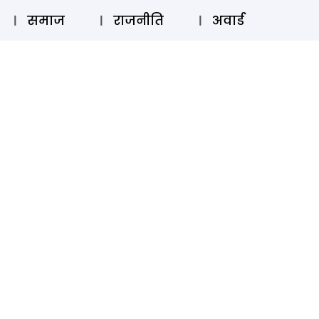
⚲
स्टोरी
लॉग इन
SUBSCRIBE
समाज
राजनीति
अवार्ड