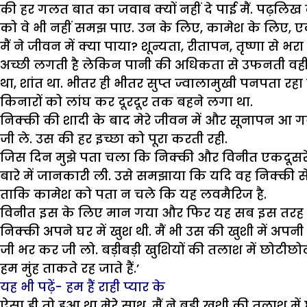
की हर गलत बात का जवाब क्यों नहीं दे पाई मैं. पढ़लिख कर
को वे भी नहीं समझ पाए. उन के लिए, कामेश के लिए, ए
मैं ने जीवन में क्या पाया? शून्यता, रीतापन, तृष्णा से
अच्छी लगती है लेकिन पानी की अधिकता से उफनती वही न
था, शांत था. भीतर ही भीतर सुप्त ज्वालामुखी पनपता
किनारों को लांघ कर दूरदूर तक बहने लगा था.
निक्की की शादी के बाद मेरे जीवन में और सूनापन आ गया
जी ले. उस की हर इच्छा को पूरा करती रही.
जिस दिन मुझे पता चला कि निक्की और विनीत एकदूसरे को
बारे में जानकारी ली. उसे समझाया कि यदि वह निक्की से
ताकि कामेश को पता न चले कि यह लवमैरिज है.
विनीत इस के लिए मान गया और फिर यह सब इस तरह से
निक्की अपने घर में खुश थी. मैं भी उस की खुशी में अपनी 
जी भर कर जी लो. बड़ीबड़ी खुशियों की तलाश में छोटीछोटी 
हम मुंह ताकते रह जाते हैं.’
यह भी पढ़ें- हम हैं राही प्यार के
ऐसा ही तो हुआ था मेरे साथ. मैं ने बड़ी खुशी की तलाश म